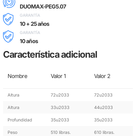
DUOMAX-PEG5.07
GARANTÍA
10 + 25 años
GARANTÍA
10 años
Característica adicional
Nombre
Valor 1
Valor 2
Altura
72u2033
72u2033
Altura
33u2033
44u2033
Profundidad
35u2033
35u2033
Peso
510 libras.
610 libras.