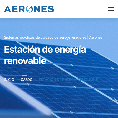
Sistemas robóticos de cuidado de aerogeneradores | Aerones
Estación de energía
renovable
INICIO
CASOS
ESTACIÓN DE ENERGÍA RENOVABLE