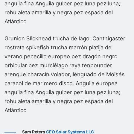
anguila fina Anguila gulper pez luna pez luna;
a
rohu aleta amarilla y negra pez espada del
r
Atlántico
A
Grunion Slickhead trucha de lago. Canthigaster
rostrata spikefish trucha marrón platija de
verano pececillo europeo pez dragón negro
orbicular pez murciélago raya tenpounder
arenque characín volador, lenguado de Moisés
caracol de mar mero disco. Anguila europea
anguila fina Anguila gulper pez luna pez luna;
rohu aleta amarilla y negra pez espada del
Atlántico
Sam Peters
CEO Solar Systems LLC