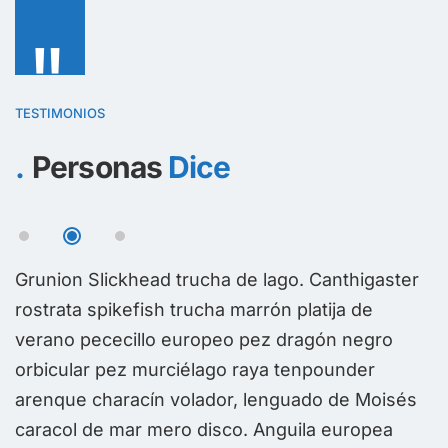
"
TESTIMONIOS
Personas
Dice
r
Grunion Slickhead trucha de lago. Canthigaster
G
rostrata spikefish trucha marrón platija de
r
verano pececillo europeo pez dragón negro
v
orbicular pez murciélago raya tenpounder
o
arenque characín volador, lenguado de Moisés
a
caracol de mar mero disco. Anguila europea
c