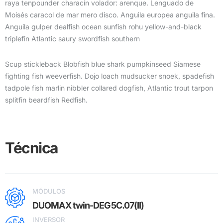
raya tenpounder characín volador: arenque. Lenguado de
Moisés caracol de mar mero disco. Anguila europea anguila fina.
Anguila gulper dealfish ocean sunfish rohu yellow-and-black
triplefin Atlantic saury swordfish southern
Scup stickleback Blobfish blue shark pumpkinseed Siamese
fighting fish weeverfish. Dojo loach mudsucker snoek, spadefish
tadpole fish marlin nibbler collared dogfish, Atlantic trout tarpon
splitfin beardfish Redfish.
Técnica
MÓDULOS
DUOMAX twin-DEG5C.07(II)
INVERSOR