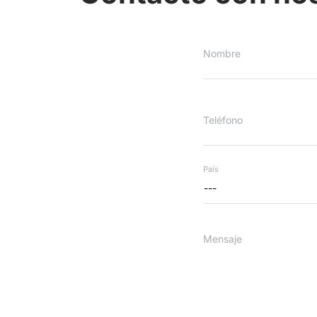
Nombre
Teléfono
País
---
Mensaje