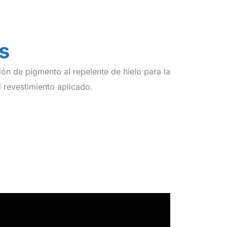
s
ión de pigmento al repelente de hielo para la
l revestimiento aplicado.