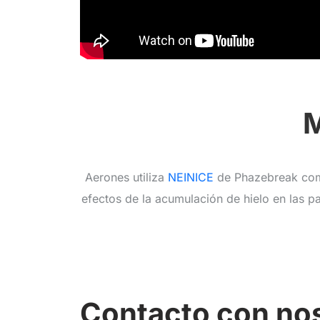
M
Aerones utiliza
NEINICE
de Phazebreak como
efectos de la acumulación de hielo en las p
Contacto con no