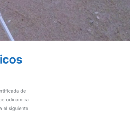
licos
ertificada de
 aerodinámica
 el siguiente