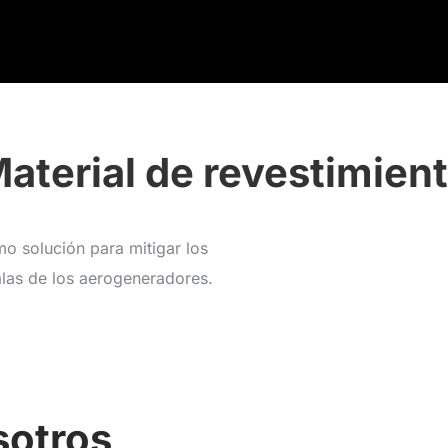
aterial de revestimien
 solución para mitigar los
alas de los aerogeneradores.
sotros