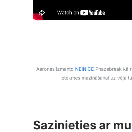
Aerones izmanto
NEINICE
Phazebreak kā r
ietekmes mazināšanai uz vēja tu
Sazinieties ar m