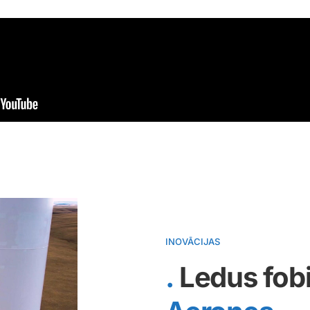
INOVĀCIJAS
Ledus fob