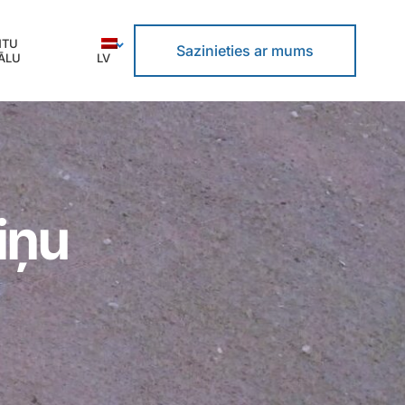
NTU
Sazinieties ar mums
ĀLU
LV
iņu