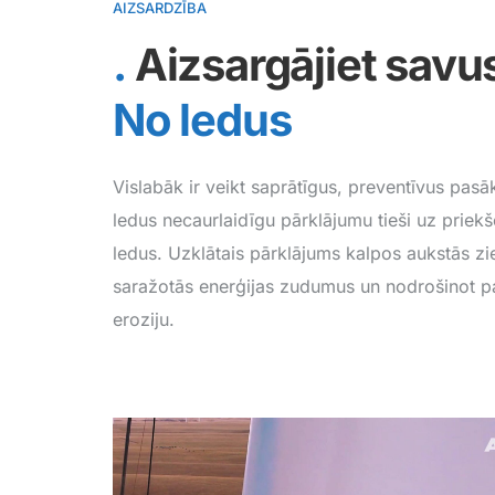
AIZSARDZĪBA
Aizsargājiet sav
No ledus
Vislabāk ir veikt saprātīgus, preventīvus pa
ledus necaurlaidīgu pārklājumu tieši uz priekš
ledus. Uzklātais pārklājums kalpos aukstās z
saražotās enerģijas zudumus un nodrošinot pa
eroziju.