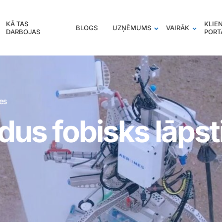
KĀ TAS
KLIE
BLOGS
UZŅĒMUMS
VAIRĀK
DARBOJAS
PORT
nes
dus fobisks lāpst