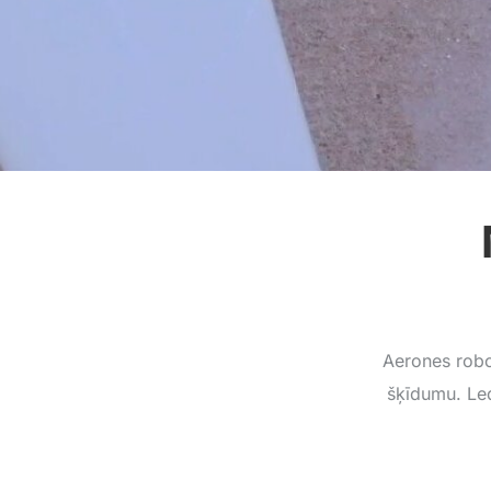
Aerones robo
šķīdumu. Led