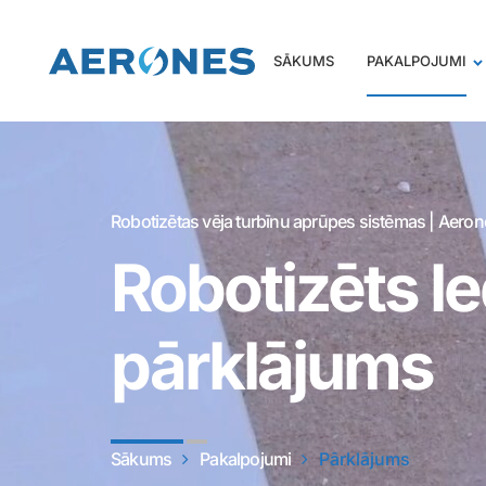
SĀKUMS
PAKALPOJUMI
Robotizētas vēja turbīnu aprūpes sistēmas | Aero
Robotizēts le
pārklājums
Sākums
Pakalpojumi
Pārklājums