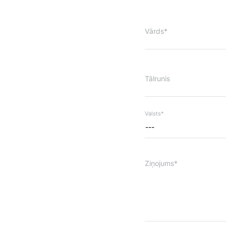
Vārds*
Tālrunis
Valsts*
---
Ziņojums*