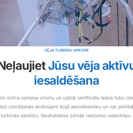
VĒJA TURBĪNU APKOPE
Neļaujiet
Jūsu vēja aktīv
iesaldēšana
ts notīra asmeņa virsmu un uzklāj sertificētu ledus fobu ūd
us uzkrāšanās ievērojami bojā aerodinamiku un var pilnībā
turbīnas darbību. Noskatieties zemāk redzamo videoklipu.