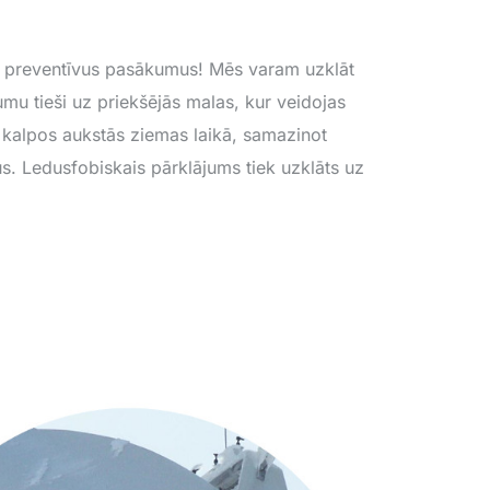
s, preventīvus pasākumus! Mēs varam uzklāt
umu tieši uz priekšējās malas, kur veidojas
 kalpos aukstās ziemas laikā, samazinot
s. Ledusfobiskais pārklājums tiek uzklāts uz