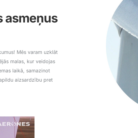
us asmeņus
sākumus! Mēs varam uzklāt
ējās malas, kur veidojas
iemas laikā, samazinot
pildu aizsardzību pret