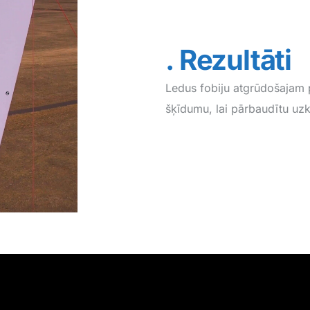
Rezultāti
Ledus fobiju atgrūdošajam 
šķīdumu, lai pārbaudītu uzkl