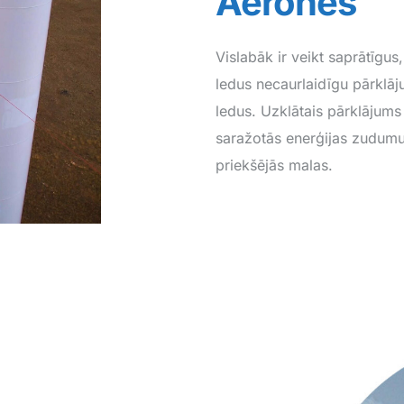
Aerones
Vislabāk ir veikt saprātīgu
ledus necaurlaidīgu pārklāj
ledus. Uzklātais pārklājums
saražotās enerģijas zudumu
priekšējās malas.