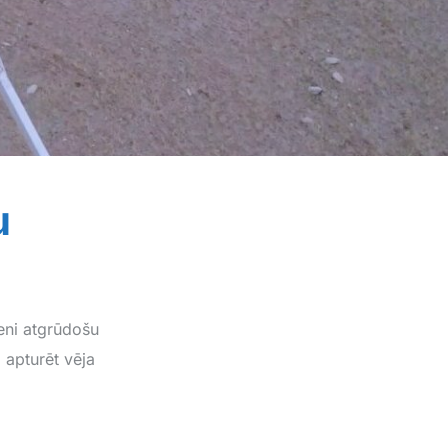
u
eni atgrūdošu
 apturēt vēja