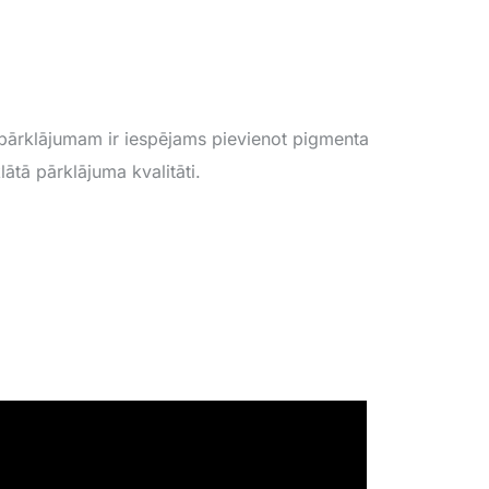
pārklājumam ir iespējams pievienot pigmenta
ātā pārklājuma kvalitāti.