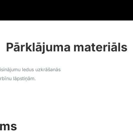
Pārklājuma materiāls
isinājumu ledus uzkrāšanās
rbīnu lāpstiņām.
ums