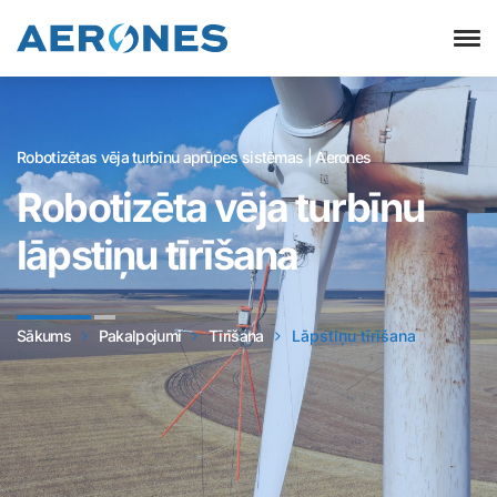
Robotizētas vēja turbīnu aprūpes sistēmas | Aerones
Robotizēta vēja turbīnu
lāpstiņu tīrīšana
Sākums
Pakalpojumi
Tīrīšana
Lāpstiņu tīrīšana