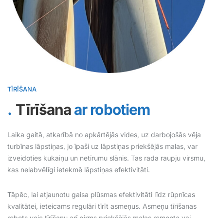
TĪRĪŠANA
Tīrīšana
ar robotiem
Laika gaitā, atkarībā no apkārtējās vides, uz darbojošās vēja
turbīnas lāpstiņas, jo īpaši uz lāpstiņas priekšējās malas, var
izveidoties kukaiņu un netīrumu slānis. Tas rada raupju virsmu,
kas nelabvēlīgi ietekmē lāpstiņas efektivitāti.
Tāpēc, lai atjaunotu gaisa plūsmas efektivitāti līdz rūpnīcas
kvalitātei, ieteicams regulāri tīrīt asmeņus. Asmeņu tīrīšanas
robots veic tīrīšanu arī pirms priekšējās malas remonta vai