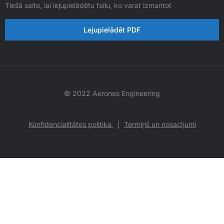
Tiešā saite, lai lejupielādētu failu, ko varat izmantot
Lejupielādēt PDF
© 2022 Aerones Engineering
Konfidencialitātes politika
|
Termiņš un nosacījumi