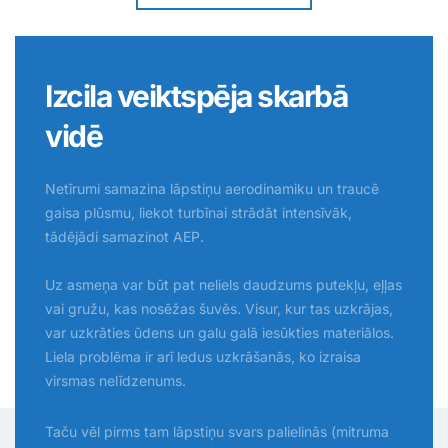
Izcila veiktspēja skarbā
vidē
Netīrumi samazina lāpstiņu aerodinamiku un traucē
gaisa plūsmu, liekot turbīnai strādāt intensīvāk,
tādējādi samazinot AEP.
Uz asmeņa var būt pat neliels daudzums putekļu, eļļas
vai gružu, kas nosēžas šuvēs. Visur, kur tas uzkrājas,
var uzkrāties ūdens un galu galā iesūkties materiālos.
Liela problēma ir arī ledus uzkrāšanās, ko izraisa
virsmas nelīdzenums.
Taču vēl pirms tam lāpstiņu svars palielinās (mitruma