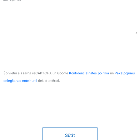
Šo vietni aizsargā reCAPTCHA un Google
Konfidencialitātes politika
un
Pakalpojumu
sniegšanas noteikumi
tiek piemēroti.
Sūtīt