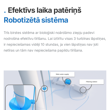
Efektīvs laika patēriņš
Robotizētā sistēma
Trīs birstes sistēma ar bioloģiski noārdāmo ziepju padevi
nodrošina efektīvu tīrīšanu. Lai iztīrītu visas 3 turbīnas lāpstiņas,
ir nepieciešamas vidēji 10 stundas, ja vien lāpstiņas nav ļoti
netīras un tām nav nepieciešama papildu tīrīšana.