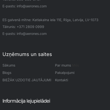
E-pasts:
info@aerones.com
ES galvenā mītne: Katlakalna iela 11E, Rīga, Latvija, LV-1073
Tālrunis: +371 2809 0999
E-pasts:
info@aerones.com
Uzņēmums un saites
Sākums
Par mums
Mēs
Blogs
Pakalpojumi
BIEŽĀK UZDOTIE JAUTĀJUMI
Kontakti
Informācija lejupielādei