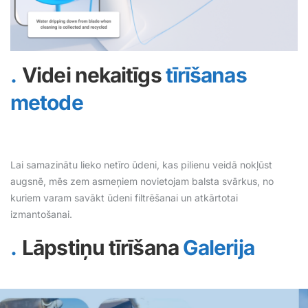
Videi nekaitīgs
tīrīšanas
metode
Lai samazinātu lieko netīro ūdeni, kas pilienu veidā nokļūst
augsnē, mēs zem asmeņiem novietojam balsta svārkus, no
kuriem varam savākt ūdeni filtrēšanai un atkārtotai
izmantošanai.
Lāpstiņu tīrīšana
Galerija