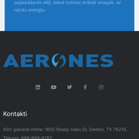
saglabāšanās dēļ), liekot turbīnai strādāt smagāk, lai
ražotu enerģiju.
Kontakti
ASV galvenā mītne: 1800 Shady Oaks Dr, Denton, TX 76210,
Tālrunis: 888-889-8787