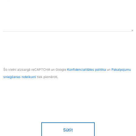
Šo vietni aizsargā reCAPTCHA un Google
Konfidencialitātes politika
un
Pakalpojumu
sniegšanas noteikumi
tiek piemēroti.
Sūtīt