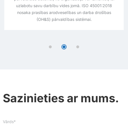
uzlabotu savu darbību vides jomā. ISO 45001:2018
nosaka prasības arodveselības un darba drošības
(OH&S) pārvaldības sistēmai.
Sazinieties ar mums.
Vārds*