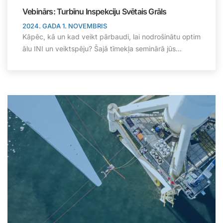
Vebinārs: Turbīnu Inspekciju Svētais Grāls
2024. GADA 1. NOVEMBRIS
Kāpēc, kā un kad veikt pārbaudi, lai nodrošinātu optim
ālu INI un veiktspēju? Šajā tīmekļa seminārā jūs...