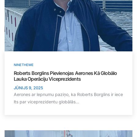
NINETHEME
Roberts Borglins Pievienojas Aerones Kā Globālo
Lauka Operāciju Viceprezidents
JŪNIJS 9, 2025
Aerones ar lepnumu paziņo, ka Roberts Borglins ir iece
lts par viceprezidentu globālās...