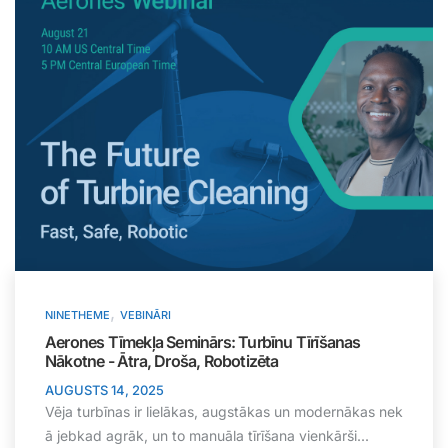
,
NINETHEME
VEBINĀRI
Aerones Tīmekļa Seminārs: Turbīnu Tīrīšanas
Nākotne - Ātra, Droša, Robotizēta
AUGUSTS 14, 2025
Vēja turbīnas ir lielākas, augstākas un modernākas nek
ā jebkad agrāk, un to manuāla tīrīšana vienkārši...