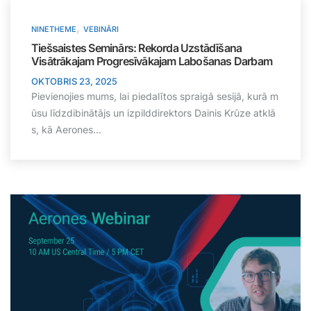
,
NINETHEME
VEBINĀRI
Tiešsaistes Seminārs: Rekorda Uzstādīšana
Visātrākajam Progresīvākajam Labošanas Darbam
OKTOBRIS 23, 2025
Pievienojies mums, lai piedalītos spraigā sesijā, kurā m
ūsu līdzdibinātājs un izpilddirektors Dainis Krūze atklā
s, kā Aerones...