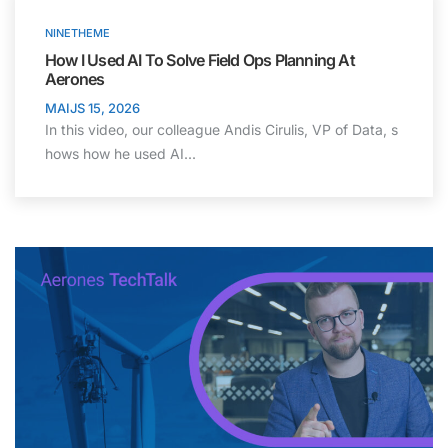
NINETHEME
How I Used AI To Solve Field Ops Planning At
Aerones
MAIJS 15, 2026
In this video, our colleague Andis Cirulis, VP of Data, s
hows how he used AI...