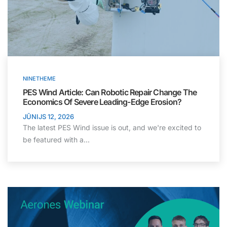
NINETHEME
PES Wind Article: Can Robotic Repair Change The
Economics Of Severe Leading-Edge Erosion?
JŪNIJS 12, 2026
The latest PES Wind issue is out, and we're excited to
be featured with a...