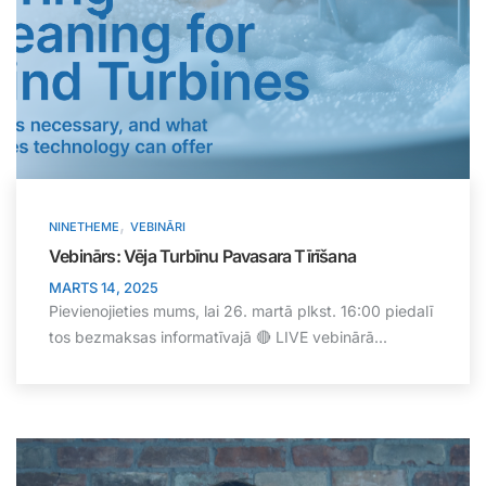
,
NINETHEME
VEBINĀRI
Vebinārs: Vēja Turbīnu Pavasara Tīrīšana
MARTS 14, 2025
Pievienojieties mums, lai 26. martā plkst. 16:00 piedalī
tos bezmaksas informatīvajā 🔴 LIVE vebinārā...