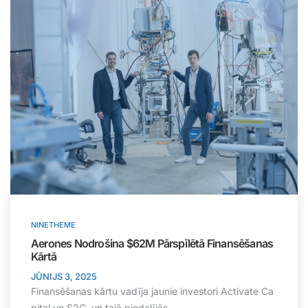
NINETHEME
Aerones Nodrošina $62M Pārspīlētā Finansēšanas
Kārtā
JŪNIJS 3, 2025
Finansēšanas kārtu vadīja jaunie investori Activate Ca
pital un S2G, un tajā piedalījās...