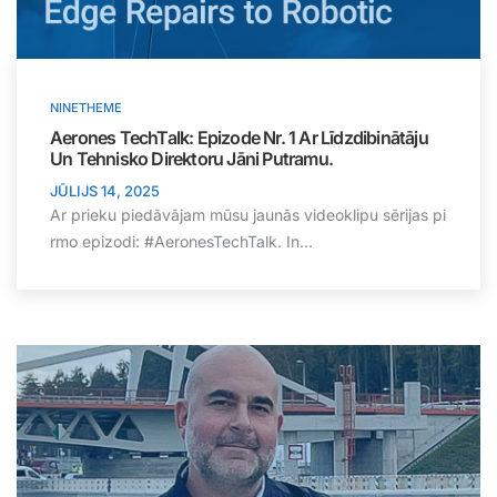
NINETHEME
Aerones TechTalk: Epizode Nr. 1 Ar Līdzdibinātāju
Un Tehnisko Direktoru Jāni Putramu.
JŪLIJS 14, 2025
Ar prieku piedāvājam mūsu jaunās videoklipu sērijas pi
rmo epizodi: #AeronesTechTalk. In...