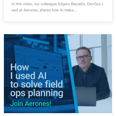
In this video, our colleague Edgars Biezaitis, DevOps L
ead at Aerones, shares how AI helps...