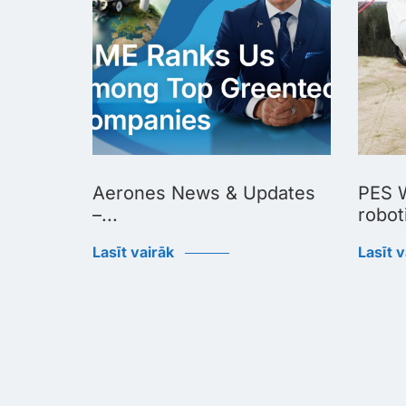
Biggest
Aerones News & Updates
PES W
–...
roboti
Lasīt vairāk
Lasīt v