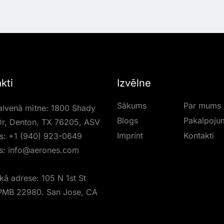
kti
Izvēlne
Sākums
Par mums
lvenā mītne: 1800 Shady
Blogs
Pakalpoju
r, Denton, TX 76205, ASV
Imprint
Kontakti
is:
+1 (940) 923-0649
s:
info@aerones.com
skā adrese: 105 N 1st St
PMB 22980. San Jose, CA