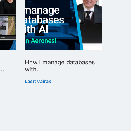
How I manage databases
How I u
..
with...
Lasīt vai
Lasīt vairāk