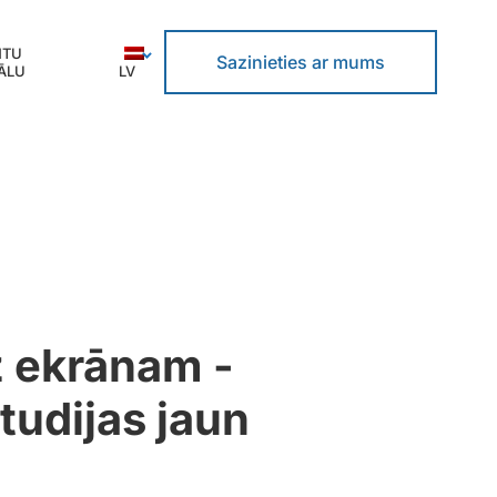
NTU
Sazinieties ar mums
ĀLU
LV
z ekrānam -
tudijas jaun