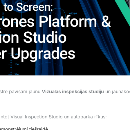
trē pavisam jaunu
Vizuālās inspekcijas studiju
un jaunākos
antot Visual Inspection Studio un autoparka rīkus:
monstrējumi tiešraidē