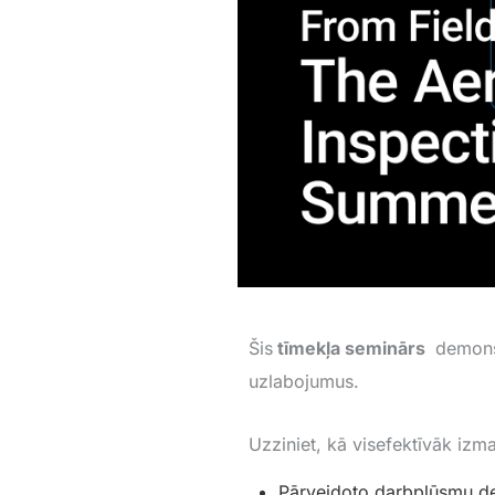
Šis
tīmekļa seminārs
demons
uzlabojumus.
Uzziniet, kā visefektīvāk izm
Pārveidoto darbplūsmu de