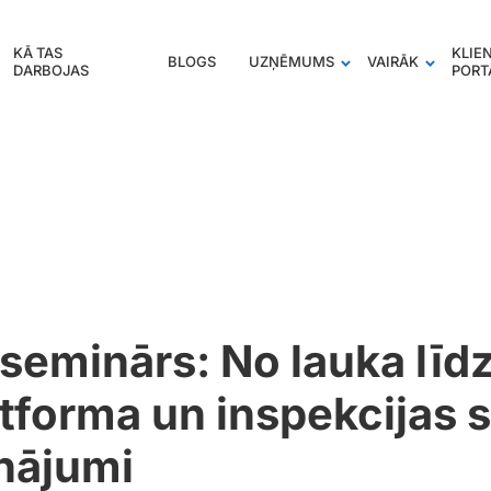
KĀ TAS
KLIE
BLOGS
UZŅĒMUMS
VAIRĀK
DARBOJAS
PORT
 seminārs: No lauka līd
tforma un inspekcijas s
inājumi