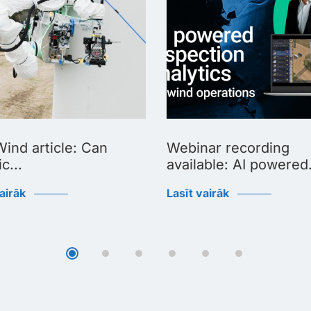
ind article: Can
Webinar recording
c...
available: AI powered.
airāk
Lasīt vairāk