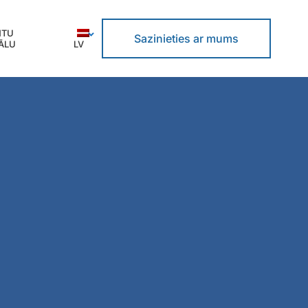
NTU
Sazinieties ar mums
ĀLU
LV