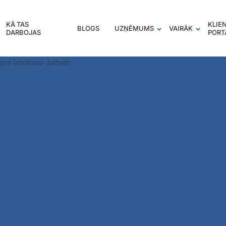
KĀ TAS
KLIE
BLOGS
UZŅĒMUMS
VAIRĀK
DARBOJAS
PORT