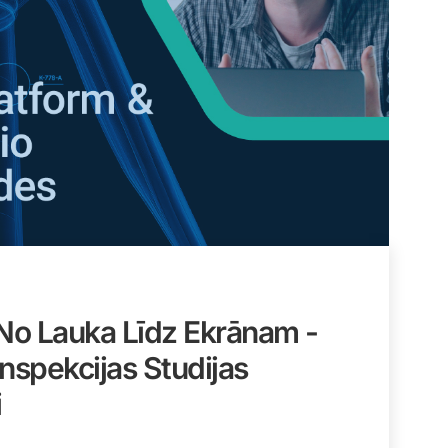
 No Lauka Līdz Ekrānam -
nspekcijas Studijas
i