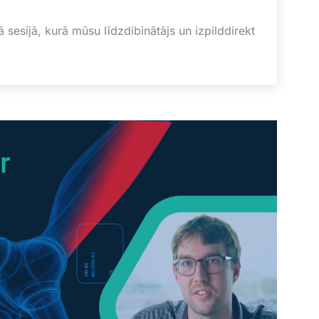
 sesijā, kurā mūsu līdzdibinātājs un izpilddirekt