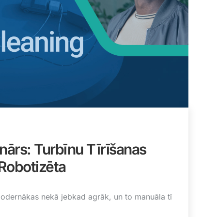
ārs: Turbīnu Tīrīšanas
 Robotizēta
 modernākas nekā jebkad agrāk, un to manuāla tī