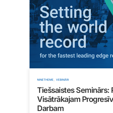
,
NINETHEME
VEBINĀRI
Tiešsaistes Seminārs:
Visātrākajam Progresī
Darbam