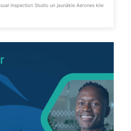
sual Inspection Studio un jaunākie Aerones klie