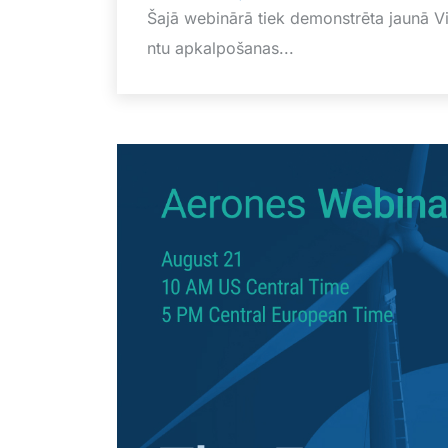
Šajā webinārā tiek demonstrēta jaunā Vi
ntu apkalpošanas...