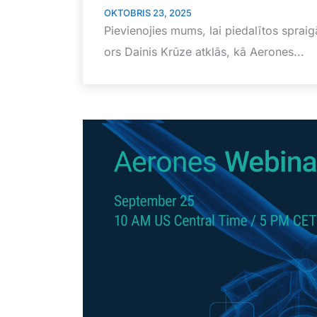
OKTOBRIS 23, 2025
Pievienojies mums, lai piedalītos spraigā
ors Dainis Krūze atklās, kā Aerones...