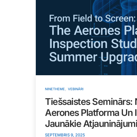
,
NINETHEME
VEBINĀRI
Tiešsaistes Seminārs:
Aerones Platforma Un I
Jaunākie Atjauninājum
SEPTEMBRIS 9, 2025