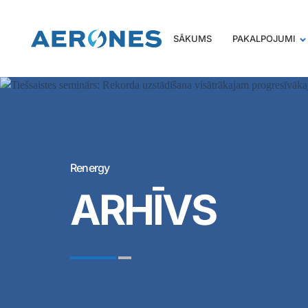
SĀKUMS
PAKALPOJUMI
Renergy
ARHĪVS