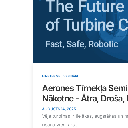
,
NINETHEME
VEBINĀRI
Aerones Tīmekļa Semin
Nākotne - Ātra, Droša,
AUGUSTS 14, 2025
Vēja turbīnas ir lielākas, augstākas un
rīšana vienkārši...