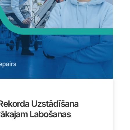
 Rekorda Uzstādīšana
vākajam Labošanas