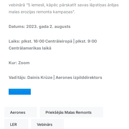
vebinārā “5 iemesli, kāpēc pārskatīt savas lāpstiņas ārējas
malas erozijas remonta kampaņas”.
Datums: 2023. gada 2. augusts
Laiks: plkst. 16:00 Centrāleiropā | plkst. 9:00
Centrālamerikas laikā
Kur: Zoom
Vadītājs: Dainis Krūze | Aerones izpilddirektors
Reģistrēties
Aerones
Priekšējās Malas Remonts
LER
Vebinārs