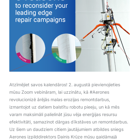
Atzīmējiet savos kalendāros! 2. augustā pievienojieties
mūsu Zoom vebināram, lai uzzinātu, kā #Aerones
revolucionizē ārējās malas erozijas remontdarbus,
izmantojot uz datiem balstītu robotu pieeju, un kā mēs
varam maksimāli palielināt jūsu vēja enerģijas resursu
efektivitāti, samazinot dārgas dīkstāves un remontdarbus.
Uz šiem un daudziem citiem jautājumiem atbildes sniegs
Aerones izpilddirektors Dainis Krūze mūsu gaidāmajā