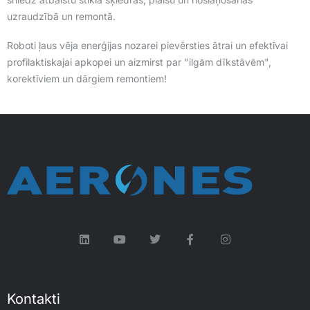
uzraudzībā un remontā.
Roboti ļaus vēja enerģijas nozarei pievērsties ātrai un efektīvai
profilaktiskajai apkopei un aizmirst par "ilgām dīkstāvēm",
korektīviem un dārgiem remontiem!
Kontakti