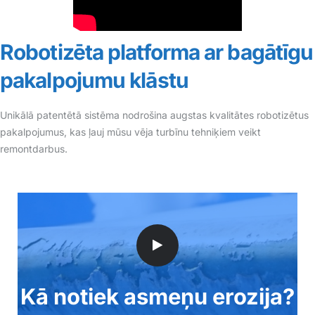
Robotizēta platforma ar bagātīgu
pakalpojumu klāstu
Unikālā patentētā sistēma nodrošina augstas kvalitātes robotizētus
pakalpojumus, kas ļauj mūsu vēja turbīnu tehniķiem veikt
remontdarbus.
Kā notiek asmeņu erozija?