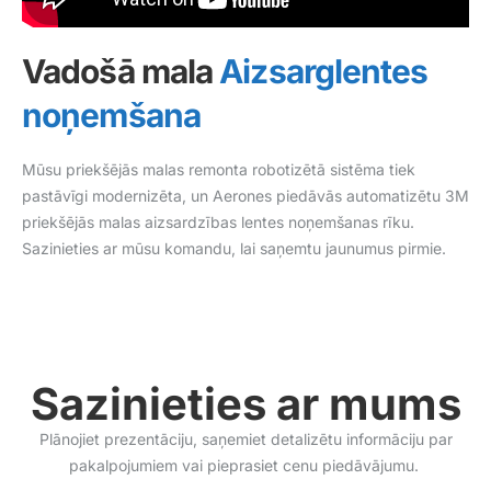
Vadošā mala
Aizsarglentes
noņemšana
Mūsu priekšējās malas remonta robotizētā sistēma tiek
pastāvīgi modernizēta, un Aerones piedāvās automatizētu 3M
priekšējās malas aizsardzības lentes noņemšanas rīku.
Sazinieties ar mūsu komandu, lai saņemtu jaunumus pirmie.
Sazinieties ar mums
Plānojiet prezentāciju, saņemiet detalizētu informāciju par
pakalpojumiem vai pieprasiet cenu piedāvājumu.