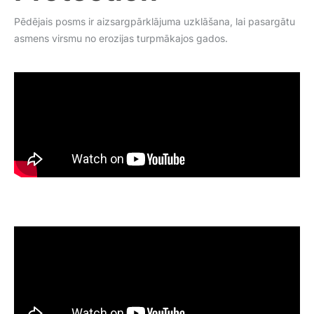
Pēdējais posms ir aizsargpārklājuma uzklāšana, lai pasargātu
asmens virsmu no erozijas turpmākajos gados.