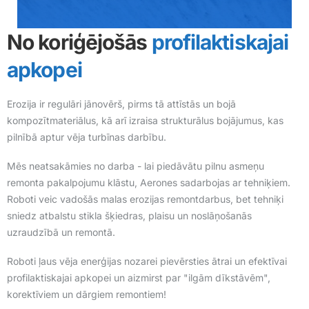
No koriģējošās
profilaktiskajai
apkopei
Erozija ir regulāri jānovērš, pirms tā attīstās un bojā
kompozītmateriālus, kā arī izraisa strukturālus bojājumus, kas
pilnībā aptur vēja turbīnas darbību.
Mēs neatsakāmies no darba - lai piedāvātu pilnu asmeņu
remonta pakalpojumu klāstu, Aerones sadarbojas ar tehniķiem.
Roboti veic vadošās malas erozijas remontdarbus, bet tehniķi
sniedz atbalstu stikla šķiedras, plaisu un noslāņošanās
uzraudzībā un remontā.
Roboti ļaus vēja enerģijas nozarei pievērsties ātrai un efektīvai
profilaktiskajai apkopei un aizmirst par "ilgām dīkstāvēm",
korektīviem un dārgiem remontiem!