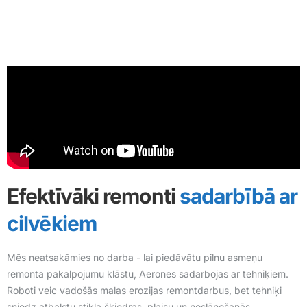
Efektīvāki remonti
sadarbībā ar
cilvēkiem
Mēs neatsakāmies no darba - lai piedāvātu pilnu asmeņu
remonta pakalpojumu klāstu, Aerones sadarbojas ar tehniķiem.
Roboti veic vadošās malas erozijas remontdarbus, bet tehniķi
sniedz atbalstu stikla šķiedras, plaisu un noslāņošanās