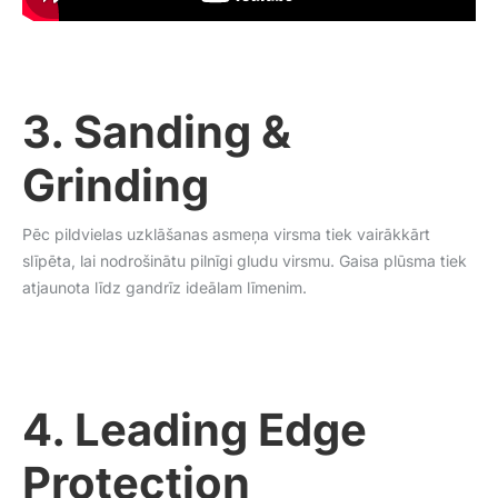
3. Sanding &
Grinding
Pēc pildvielas uzklāšanas asmeņa virsma tiek vairākkārt
slīpēta, lai nodrošinātu pilnīgi gludu virsmu. Gaisa plūsma tiek
atjaunota līdz gandrīz ideālam līmenim.
4. Leading Edge
Protection