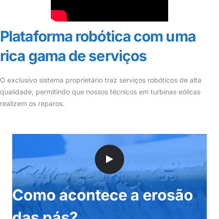
Plataforma robótica com uma
rica gama de serviços
O exclusivo sistema proprietário traz serviços robóticos de alta
qualidade, permitindo que nossos técnicos em turbinas eólicas
realizem os reparos.
Como acontece a erosão
das pás?