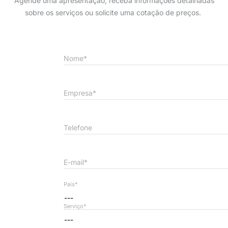
Agende uma apresentação, receba informações detalhadas
sobre os serviços ou solicite uma cotação de preços.
Nome*
Empresa*
Telefone
E-mail*
País*
---
Serviço*
---