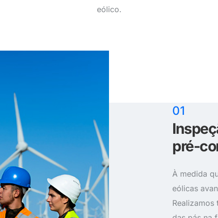
eólico.
01
Inspeç
pré-co
À medida qu
eólicas avan
Realizamos 
das pás na f