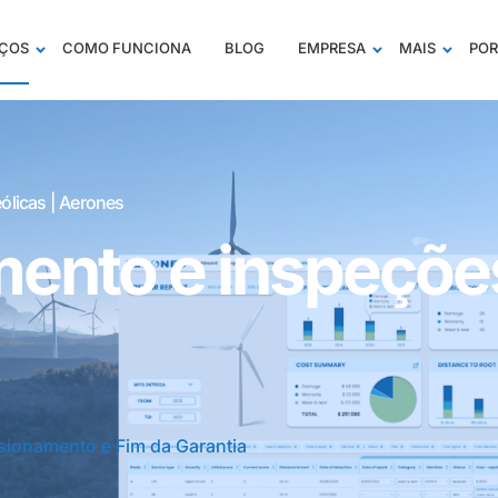
IÇOS
COMO FUNCIONA
BLOG
EMPRESA
MAIS
POR
ólicas | Aerones
ento e inspeções
ionamento e Fim da Garantia