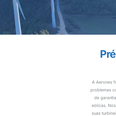
Pré
A Aerones f
problemas co
de garanti
eólicas. No
suas turbina