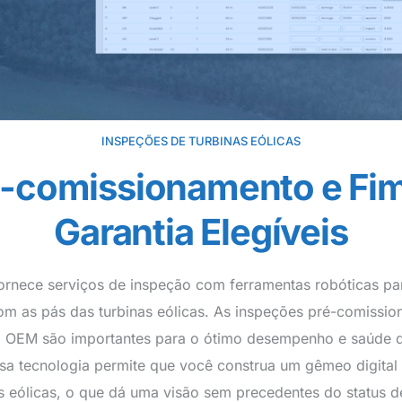
INSPEÇÕES DE TURBINAS EÓLICAS
-comissionamento e Fi
Garantia Elegíveis
ornece serviços de inspeção com ferramentas robóticas para
m as pás das turbinas eólicas. As inspeções pré-comissiona
a OEM são importantes para o ótimo desempenho e saúde d
ssa tecnologia permite que você construa um gêmeo digital
s eólicas, o que dá uma visão sem precedentes do status 