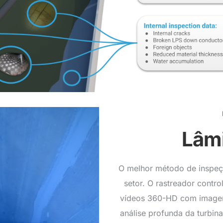
Lâm
O melhor método de inspeçã
setor. O rastreador contro
vídeos 360-HD com imagens
análise profunda da turbina