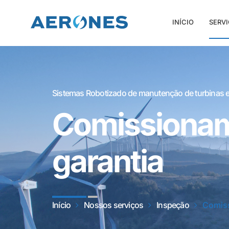
INÍCIO
SERV
Sistemas Robotizado de manutenção de turbinas e
Comissionam
garantia
Início
Nossos serviços
Inspeção
Comiss