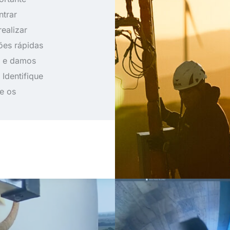
ntrar
realizar
ões rápidas
s e damos
 Identifique
e os