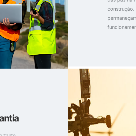
construção. 
permaneçam 
funcionamen
antia
ortante