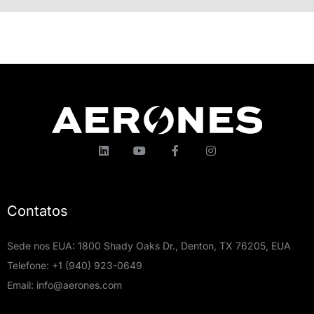
Contatos
Sede nos EUA: 1800 Shady Oaks Dr., Denton, TX 76205, EUA
Telefone:
+1 (940) 923-0649
Email:
info@aerones.com