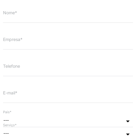
Nome*
Empresa*
Telefone
E-mail*
País*
---
Serviço*
---