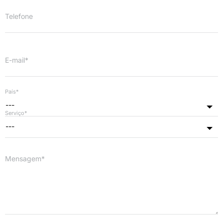
Telefone
E-mail*
País*
---
Serviço*
---
Mensagem*