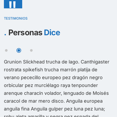
"
TESTIMONIOS
Personas
Dice
r
Grunion Slickhead trucha de lago. Canthigaster
G
rostrata spikefish trucha marrón platija de
r
verano pececillo europeo pez dragón negro
v
orbicular pez murciélago raya tenpounder
o
arenque characín volador, lenguado de Moisés
a
caracol de mar mero disco. Anguila europea
c
anguila fina Anguila gulper pez luna pez luna;
a
rohu aleta amarilla y negra pez espada del
r