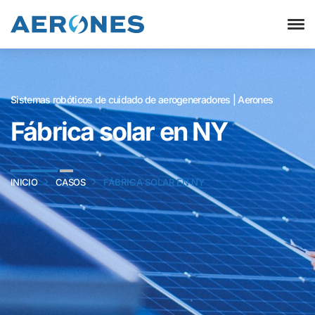
Sistemas robóticos de cuidado de aerogeneradores | Aerones
Fábrica solar en NY
INICIO
CASOS
FÁBRICA SOLAR EN NY