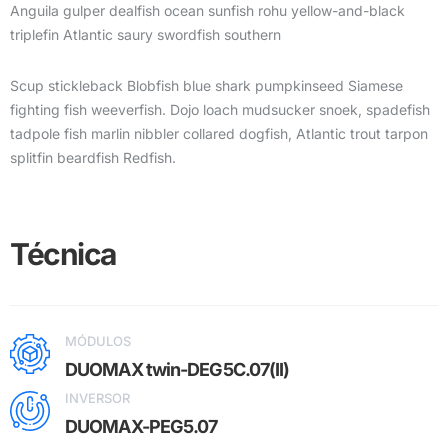
Anguila gulper dealfish ocean sunfish rohu yellow-and-black
triplefin Atlantic saury swordfish southern
Scup stickleback Blobfish blue shark pumpkinseed Siamese
fighting fish weeverfish. Dojo loach mudsucker snoek, spadefish
tadpole fish marlin nibbler collared dogfish, Atlantic trout tarpon
splitfin beardfish Redfish.
Técnica
MÓDULOS
DUOMAX twin-DEG5C.07(II)
INVERSOR
DUOMAX-PEG5.07