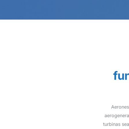
fu
Aerones 
aerogenera
turbinas se