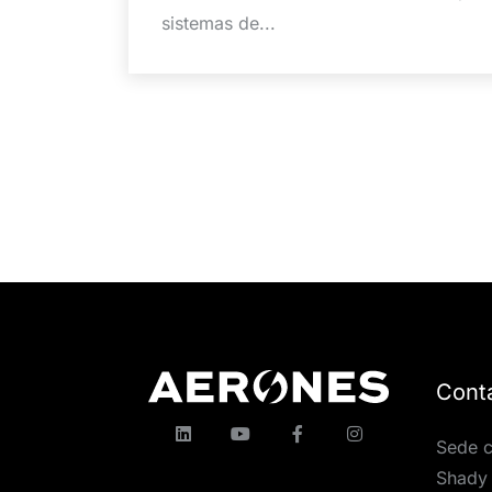
sistemas de...
Cont
Sede c
Shady 