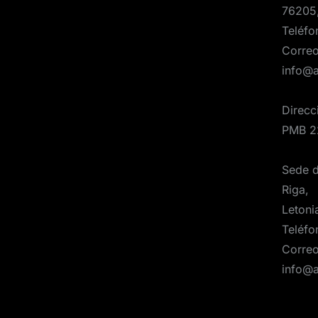
76205
Teléfo
Correo
info@
Direcc
PMB 2
Sede d
Riga,
Letoni
Teléfo
Correo
info@