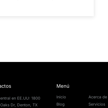
actos
Menú
Inicio
Acerca de
entral en EE.UU: 1800
Blog
Servicios
Oaks Dr, Denton, TX