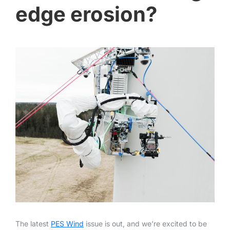
edge erosion?
The latest
PES Wind
issue is out, and we’re excited to be