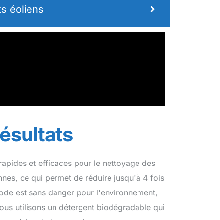
s éoliens
ésultats
 rapides et efficaces pour le nettoyage des
nnes, ce qui permet de réduire jusqu'à 4 fois
hode est sans danger pour l'environnement,
 Nous utilisons un détergent biodégradable qui