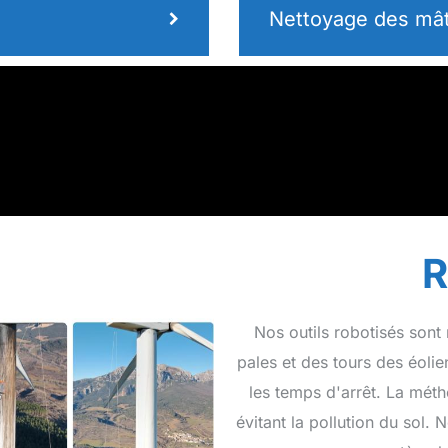
Nettoyage des mât
R
Nos outils robotisés sont
pales et des tours des éolie
les temps d'arrêt. La mét
évitant la pollution du sol.