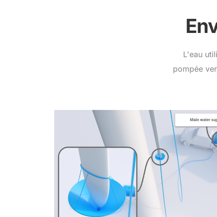
Env
L'eau uti
pompée vers 