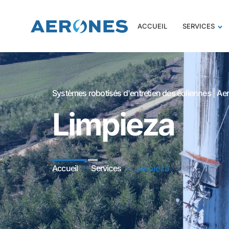
ACCUEIL
SERVICES
Systèmes robotisés d'entretien des éoliennes | Ae
Limpieza
Accueil
Services
Limpieza