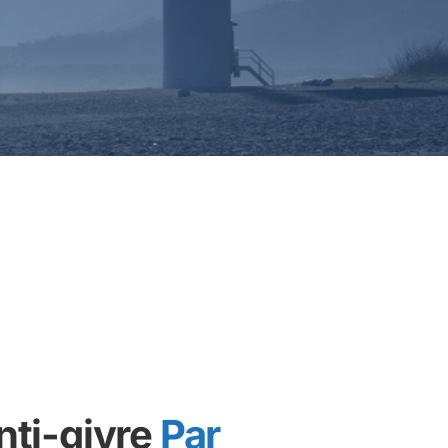
nti-givre
Par