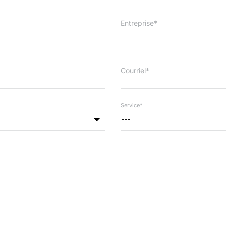
Entreprise*
Courriel*
Service*
---