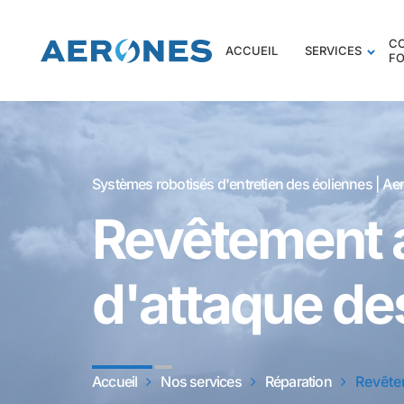
C
ACCUEIL
SERVICES
F
Systèmes robotisés d'entretien des éoliennes | Ae
Revêtement a
d'attaque de
Accueil
Nos services
Réparation
Revête