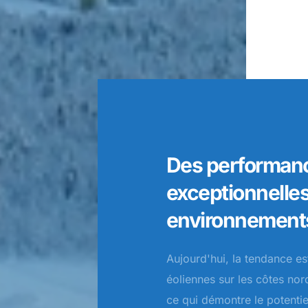
Des performan
exceptionnelle
environnements 
Aujourd'hui, la tendance est
éoliennes sur les côtes nor
ce qui démontre le potentiel