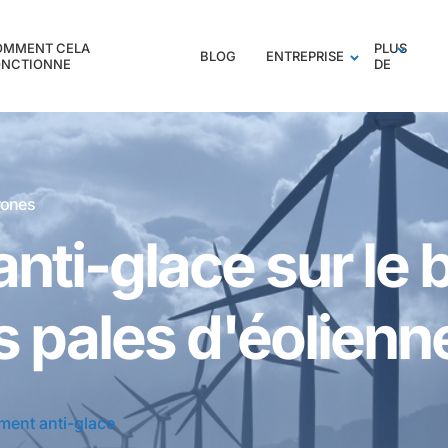
OMMENT CELA
PLUS
BLOG
ENTREPRISE
ONCTIONNE
DE
rones
nti-glace sur le 
s pales d'éolienn
ment anti-glace