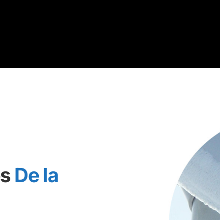
es
De la