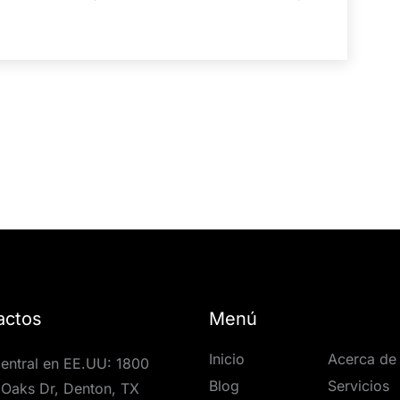
actos
Menú
Inicio
Acerca de
entral en EE.UU: 1800
Blog
Servicios
Oaks Dr, Denton, TX