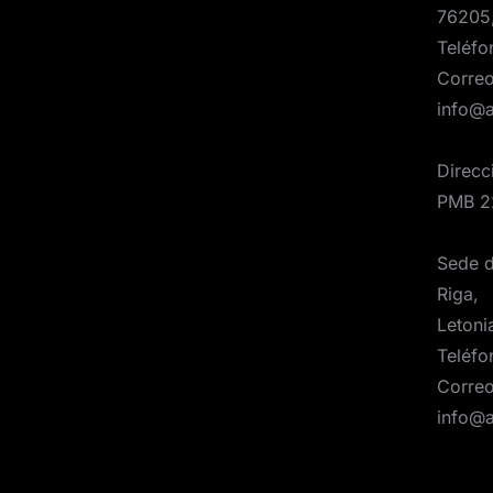
76205
Teléfo
Correo
info@
Direcc
PMB 2
Sede d
Riga,
Letoni
Teléfo
Correo
info@