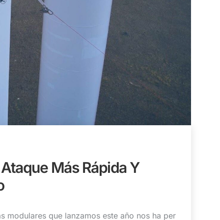
 Ataque Más Rápida Y
o
as modulares que lanzamos este año nos ha per