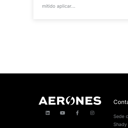
mitido aplicar...
Cont
Sede c
Shady 