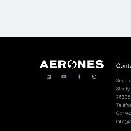
Cont
Sede c
Shady 
76205
Teléfo
Correo
info@