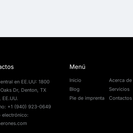
actos
Menú
Inicio
Acerca de
entral en EE.UU: 1800
Blog
Servicios
Oaks Dr, Denton, TX
Pie de imprenta
Contactos
, EE.UU.
no:
+1 (940) 923-0649
 electrónico:
aerones.com