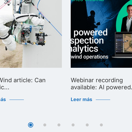
ind article: Can
Webinar recording
c...
available: AI powered.
más
Leer más