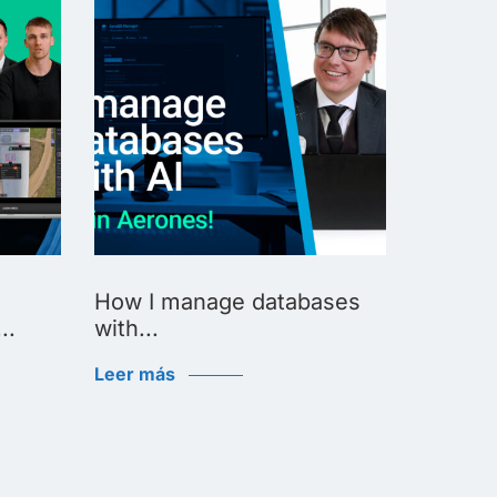
How I manage databases
How I u
..
with...
Leer má
Leer más