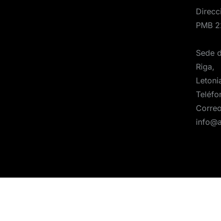
Direcc
PMB 2
Sede d
Riga,
Letoni
Teléfo
Correo
info@
2025 Aerones Ingeniería