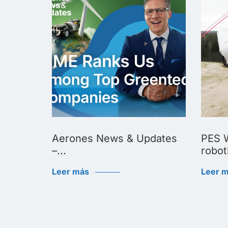
Biggest
Aerones News & Updates
PES W
–...
roboti
Leer más
Leer 