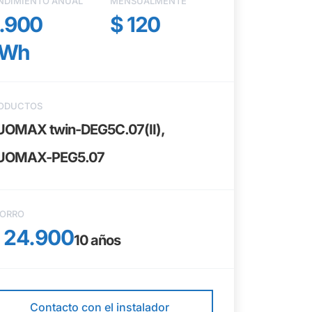
NDIMIENTO ANUAL
MENSUALMENTE
.900
$ 120
kWh
ODUCTOS
UOMAX twin-DEG5C.07(II),
UOMAX-PEG5.07
ORRO
 24.900
10
años
Contacto con el instalador