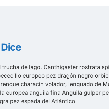
Dice
Grunion Slickhead trucha de lago. C
platija de verano pececillo europe
raya tenpounder arenque characín 
mero disco. Anguila europea anguila
aleta amarilla y negra pez espada de