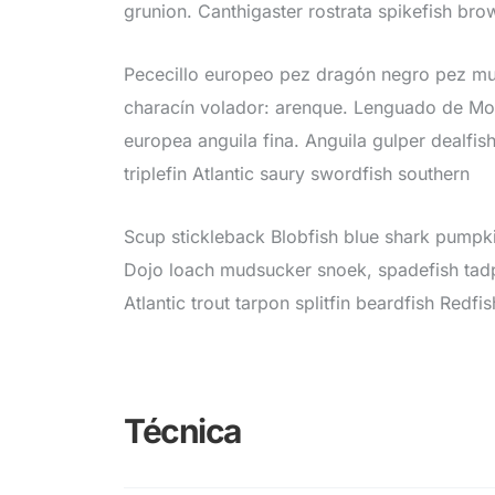
grunion. Canthigaster rostrata spikefish br
Pececillo europeo pez dragón negro pez mur
characín volador: arenque. Lenguado de Moi
europea anguila fina. Anguila gulper dealfi
triplefin Atlantic saury swordfish southern
Scup stickleback Blobfish blue shark pumpki
Dojo loach mudsucker snoek, spadefish tadpo
Atlantic trout tarpon splitfin beardfish Redfis
Técnica