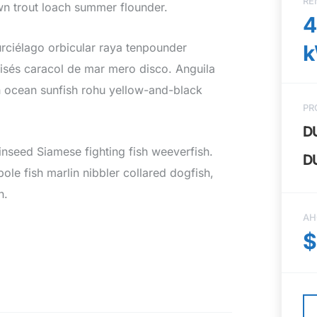
RE
own trout loach summer flounder.
4
ciélago orbicular raya tenpounder
sés caracol de mar mero disco. Anguila
sh ocean sunfish rohu yellow-and-black
PR
D
nseed Siamese fighting fish weeverfish.
D
le fish marlin nibbler collared dogfish,
h.
AH
$