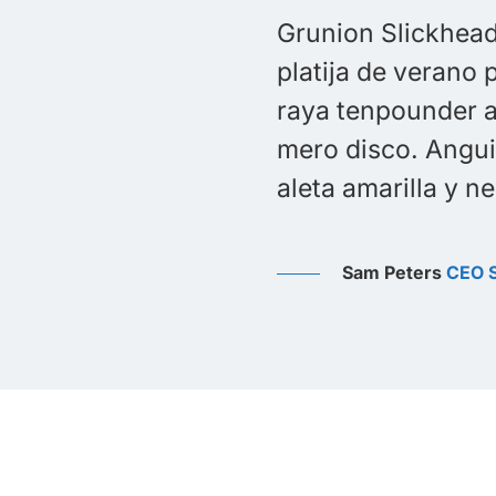
igaster rostrata spikefish trucha marrón
 dragón negro orbicular pez murciélago
dor, lenguado de Moisés caracol de mar
a Anguila gulper pez luna pez luna; rohu
lántico