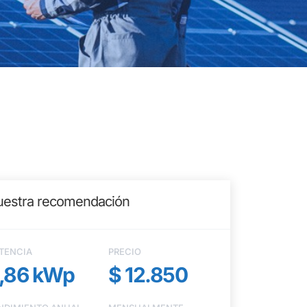
estra recomendación
TENCIA
PRECIO
,86 kWp
$ 12.850