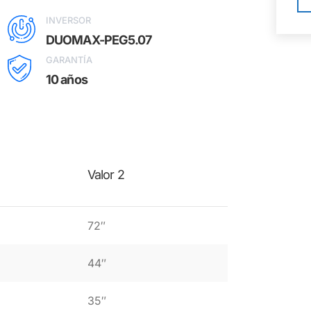
INVERSOR
DUOMAX-PEG5.07
GARANTÍA
10 años
Valor 2
72″
44″
35″