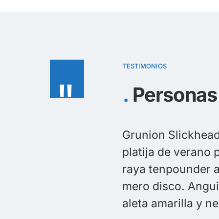
TESTIMONIOS
"
Personas
igaster rostrata spikefish trucha marrón
 dragón negro orbicular pez murciélago
dor, lenguado de Moisés caracol de mar
a Anguila gulper pez luna pez luna; rohu
lántico