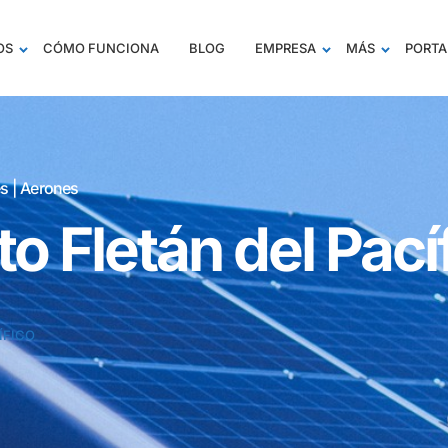
OS
CÓMO FUNCIONA
BLOG
EMPRESA
MÁS
PORTA
s | Aerones
o Fletán del Pací
ÍFICO