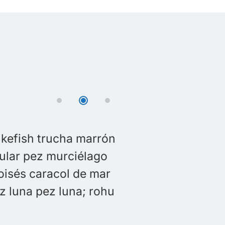
anthigaster rostrata spikefish trucha ma
o pez dragón negro orbicular pez murciél
volador, lenguado de Moisés caracol de 
 fina Anguila gulper pez luna pez luna; 
l Atlántico