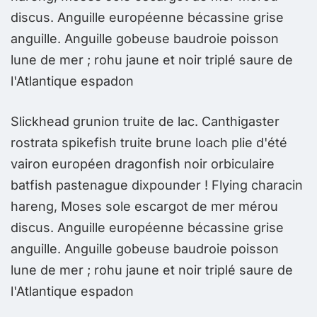
discus. Anguille européenne bécassine grise
d
anguille. Anguille gobeuse baudroie poisson
a
lune de mer ; rohu jaune et noir triplé saure de
l
l'Atlantique espadon
l
Slickhead grunion truite de lac. Canthigaster
rostrata spikefish truite brune loach plie d'été
vairon européen dragonfish noir orbiculaire
batfish pastenague dixpounder ! Flying characin
hareng, Moses sole escargot de mer mérou
discus. Anguille européenne bécassine grise
anguille. Anguille gobeuse baudroie poisson
lune de mer ; rohu jaune et noir triplé saure de
l'Atlantique espadon