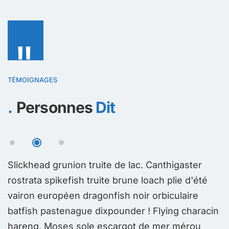
"
TÉMOIGNAGES
Personnes
Dit
Slickhead grunion truite de lac. Canthigaster
S
rostrata spikefish truite brune loach plie d'été
r
vairon européen dragonfish noir orbiculaire
v
in
batfish pastenague dixpounder ! Flying characin
b
hareng, Moses sole escargot de mer mérou
h