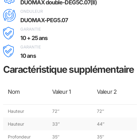
DUOMAX double-DEG5C.07(II)
ONDULEUR
DUOMAX-PEG5.07
GARANTIE
10 + 25 ans
GARANTIE
10 ans
Caractéristique supplémentaire
Nom
Valeur 1
Valeur 2
Hauteur
72″
72″
Hauteur
33″
44″
Profondeur
35″
35″