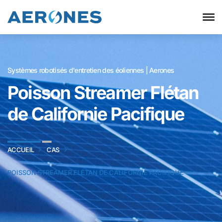
Systèmes robotisés d'entretien des éoliennes | Aerones
Poisson Streamer Flétan
de Californie Pacifique
ACCUEIL
CAS
POISSON STREAMER FLÉTAN DE CALIFORNIE PACIFIQUE