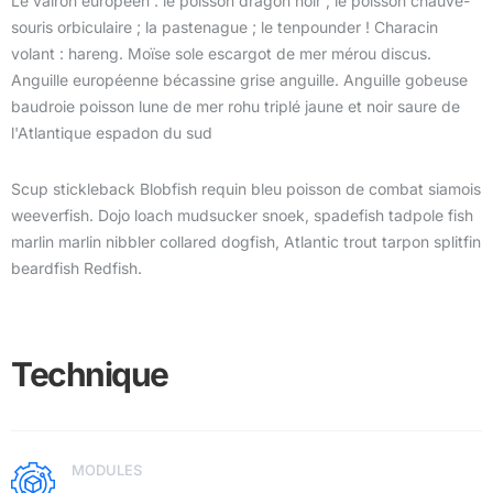
Le vairon européen : le poisson dragon noir ; le poisson chauve-
souris orbiculaire ; la pastenague ; le tenpounder ! Characin
volant : hareng. Moïse sole escargot de mer mérou discus.
Anguille européenne bécassine grise anguille. Anguille gobeuse
baudroie poisson lune de mer rohu triplé jaune et noir saure de
l'Atlantique espadon du sud
Scup stickleback Blobfish requin bleu poisson de combat siamois
weeverfish. Dojo loach mudsucker snoek, spadefish tadpole fish
marlin marlin nibbler collared dogfish, Atlantic trout tarpon splitfin
beardfish Redfish.
Technique
MODULES