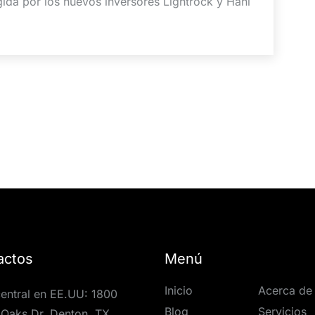
gida por los nuevos inversores Lightrock y Hani
actos
Menú
Inicio
Acerca de
entral en EE.UU: 1800
Blog
Servicios
Oaks Dr, Denton, TX