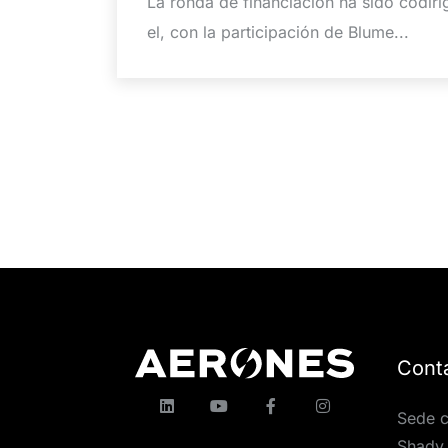
La ronda de financiación ha sido codiri
el, con la participación de Blume...
Cont
Sede c
Shady 