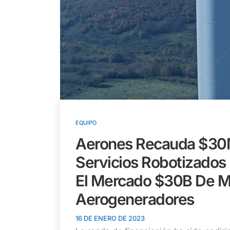
EQUIPO
Aerones Recauda $30M
Servicios Robotizados 
El Mercado $30B De M
Aerogeneradores
16 DE ENERO DE 2023