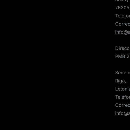
76205
Teléfo
Correo
info@
Direcc
PMB 2
Sede d
Riga,
Letoni
Teléfo
Correo
info@