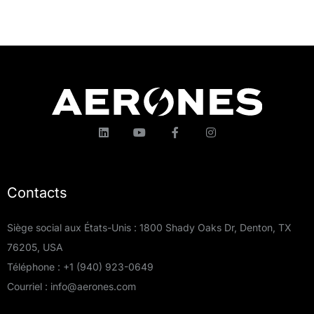
Contacts
Siège social aux États-Unis : 1800 Shady Oaks Dr, Denton, TX
76205, USA
Téléphone :
+1 (940) 923-0649
Courriel :
info@aerones.com