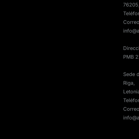
76205
Teléfo
Correo
info@
Direcc
PMB 2
Sede d
Riga,
Letoni
Teléfo
Correo
info@