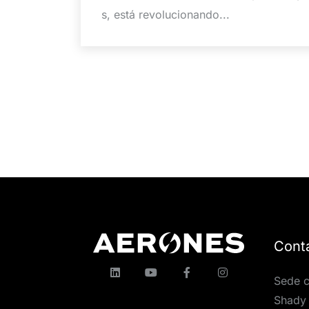
s, está revolucionando...
Cont
Sede c
Shady 