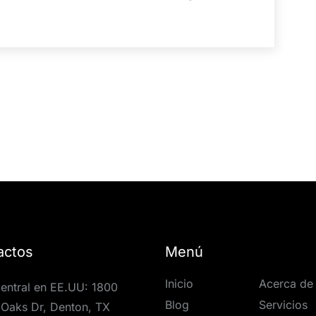
actos
Menú
Inicio
Acerca de
entral en EE.UU: 1800
Blog
Servicios
Oaks Dr, Denton, TX