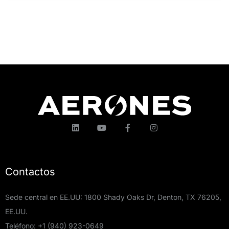
Contactos
Sede central en EE.UU: 1800 Shady Oaks Dr, Denton, TX 76205,
EE.UU.
Teléfono:
+1 (940) 923-0649