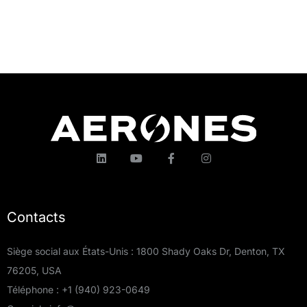
Contacts
Siège social aux États-Unis : 1800 Shady Oaks Dr, Denton, TX
76205, USA
Téléphone :
+1 (940) 923-0649