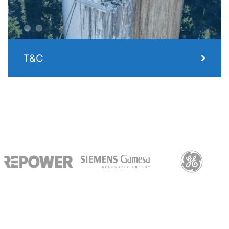
..
T&C