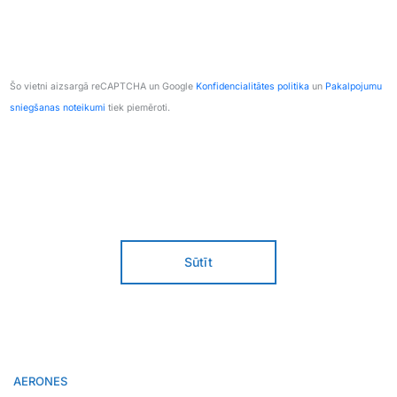
Šo vietni aizsargā reCAPTCHA un Google
Konfidencialitātes politika
un
Pakalpojumu
sniegšanas noteikumi
tiek piemēroti.
Sūtīt
AERONES