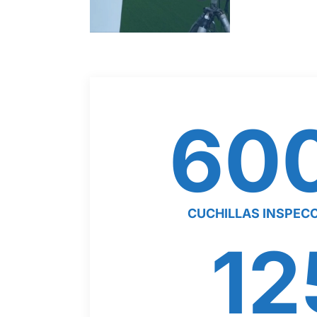
to de innovación eólica en Enel Green Power
60
CUCHILLAS INSPEC
12