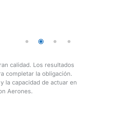
ran calidad. Los resultados
Aerones ha r
a completar la obligación.
como prepara
y la capacidad de actuar en
eólico de Sey
con Aerones.
rápidos, con
Anand N