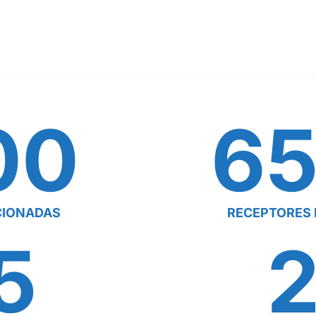
00
6
CIONADAS
RECEPTORES 
5