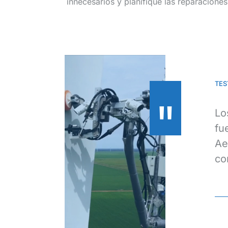
innecesarios y planifique las reparaciones
TES
"
 las actividades de mantenimiento para
Lo
ductividad y mejorar los resultados. El
fu
la tecnología de Aerones en la inspección
Ae
naje en las plantas eólicas de Red Dirt y
co
Unidos). Aerones se probó en 14 unidades
r Ranch. Fue un éxito operativo y