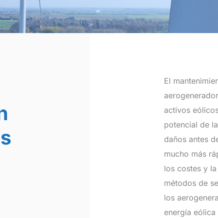
El mantenimien
aerogenerador
n
activos eólico
potencial de la
s
daños antes d
mucho más rápi
los costes y l
métodos de ser
los aerogenera
energía eólica