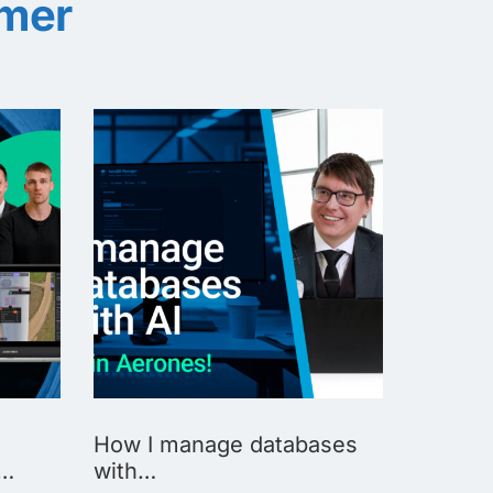
imer
How I manage databases
How I 
d…
with…
Lire la su