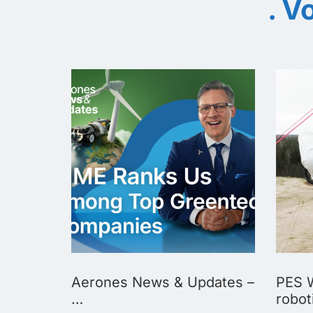
Vo
Biggest
Aerones News & Updates –
PES W
…
robot