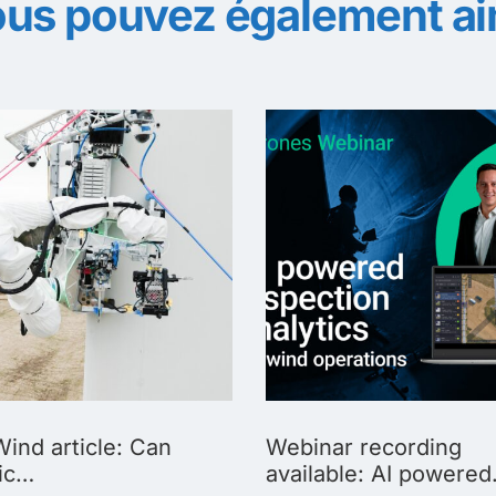
us pouvez également a
ind article: Can
Webinar recording
ic…
available: AI powere