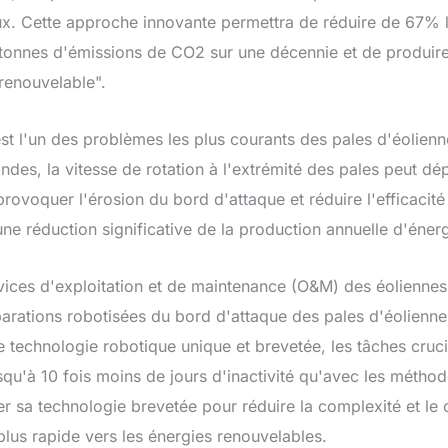
ux. Cette approche innovante permettra de réduire de 67% l
9 tonnes d'émissions de CO2 sur une décennie et de produ
 renouvelable".
st l'un des problèmes les plus courants des pales d'éolienn
ndes, la vitesse de rotation à l'extrémité des pales peut d
provoquer l'érosion du bord d'attaque et réduire l'efficacit
une réduction significative de la production annuelle d'énerg
vices d'exploitation et de maintenance (O&M) des éoliennes 
parations robotisées du bord d'attaque des pales d'éolienn
 technologie robotique unique et brevetée, les tâches cruc
squ'à 10 fois moins de jours d'inactivité qu'avec les métho
er sa technologie brevetée pour réduire la complexité et le c
plus rapide vers les énergies renouvelables.