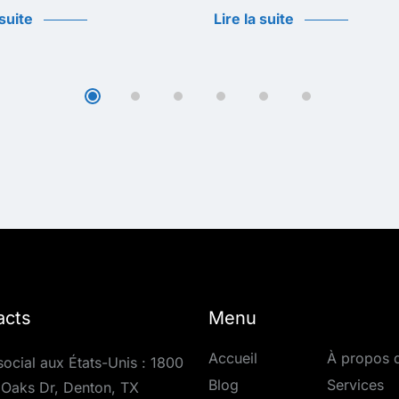
 suite
Lire la suite
acts
Menu
Accueil
À propos 
social aux États-Unis : 1800
Blog
Services
Oaks Dr, Denton, TX