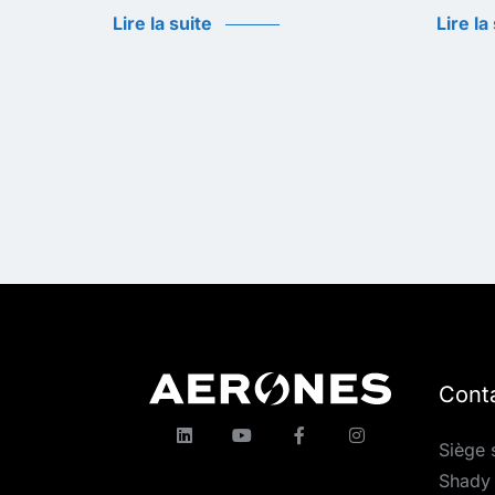
Lire la suite
Lire la
Cont
Siège 
Shady 