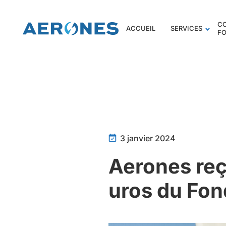
C
ACCUEIL
SERVICES
F
3 janvier 2024
Aerones reç
uros du Fon