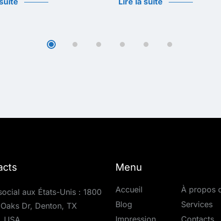
 suite
Lire la suite
acts
Menu
Accueil
À propos 
social aux États-Unis : 1800
Blog
Services
Oaks Dr, Denton, TX
Impression
Contacts
, USA