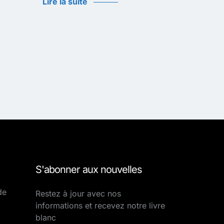
Lire la suite
S'abonner aux nouvelles
de
Restez à jour avec nos
informations et recevez notre livre
blanc