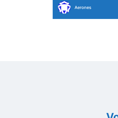
Aerones
Vo