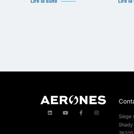
Lire la suite
Lire la
Cont
Siège 
Shady 
76205