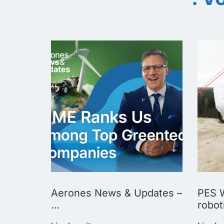
Biggest
Aerones News & Updates –
PES W
…
robot