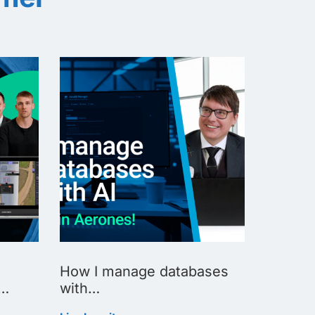
How I manage databases
How I 
d…
with…
Lire la su