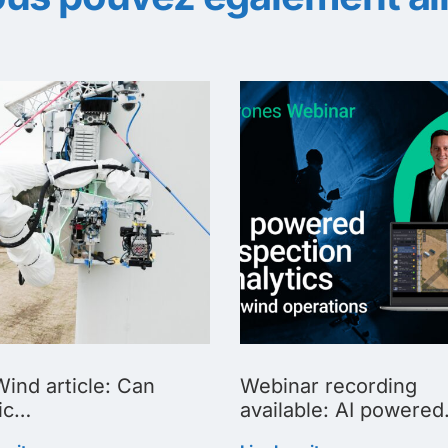
ind article: Can
Webinar recording
ic…
available: AI powere