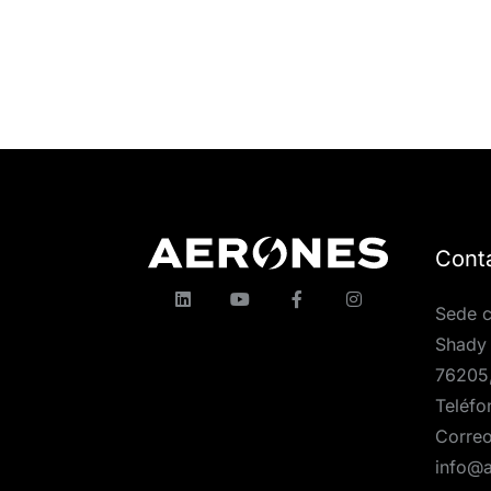
Cont
Sede c
Shady 
76205
Teléfo
Correo
info@