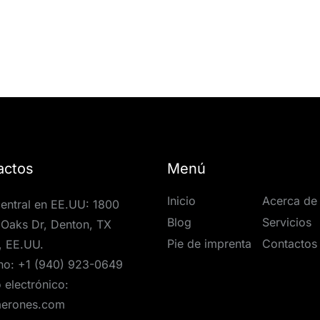
actos
Menú
Inicio
Acerca de
entral en EE.UU: 1800
Blog
Servicios
Oaks Dr, Denton, TX
Pie de imprenta
Contactos
, EE.UU.
no:
+1 (940) 923-0649
 electrónico:
aerones.com