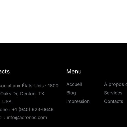
acts
Menu
Accueil
À propos 
social aux États-Unis : 1800
Blog
Services
Oaks Dr, Denton, TX
Impression
Contacts
, USA
one :
+1 (940) 923-0649
el :
info@aerones.com