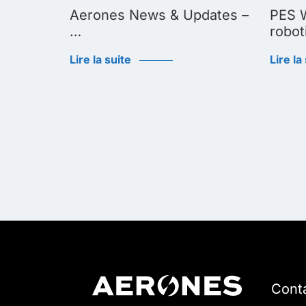
Biggest
Aerones News & Updates –
PES W
…
robot
Lire la suite
Lire la
Cont