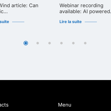
ind article: Can
Webinar recording
ic…
available: AI powere
 suite
Lire la suite
acts
Menu