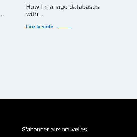
How I manage databases
How I 
d…
with…
Lire la su
Lire la suite
S'abonner aux nouvelles