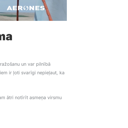
uma
 ražošanu un var pilnībā
m ir ļoti svarīgi nepieļaut, ka
ram ātri notīrīt asmeņa virsmu