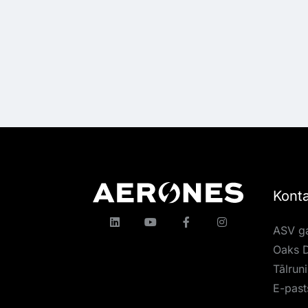
Konta
ASV ga
Oaks D
Tālrun
E-past