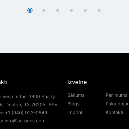
kti
Izvēlne
Sākums
Par mums
lvenā mītne: 1800 Shady
Blogs
Pakalpoju
r, Denton, TX 76205, ASV
Imprint
Kontakti
is:
+1 (940) 923-0649
s:
info@aerones.com