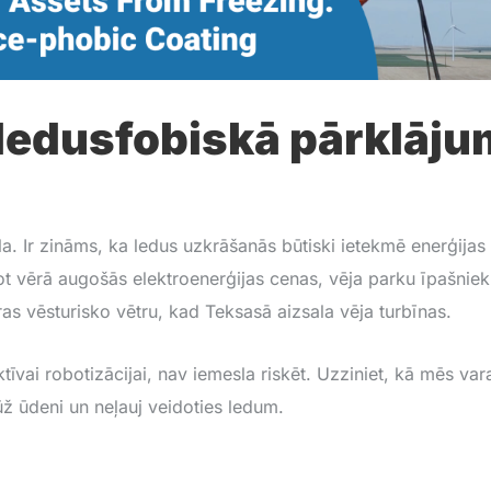
 ledusfobiskā pārklāj
la. Ir zināms, ka ledus uzkrāšanās būtiski ietekmē enerģijas
 vērā augošās elektroenerģijas cenas, vēja parku īpašniekie
ras vēsturisko vētru, kad Teksasā aizsala vēja turbīnas.
ktīvai robotizācijai, nav iemesla riskēt. Uzziniet, kā mēs va
ūž ūdeni un neļauj veidoties ledum.