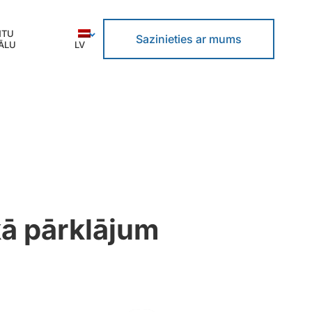
NTU
Sazinieties ar mums
ĀLU
LV
kā pārklājum