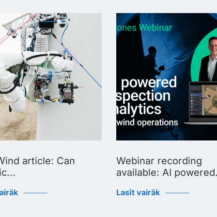
ind article: Can
Webinar recording
c...
available: AI powered.
airāk
Lasīt vairāk