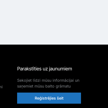
Parakstīties uz jaunumiem
Sekojiet līdzi mūsu informācijai un
saņemiet mūsu balto grāmatu
mi
Reģistrējies šeit