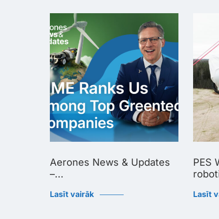
Biggest
Aerones News & Updates
PES W
–...
roboti
Lasīt vairāk
Lasīt v