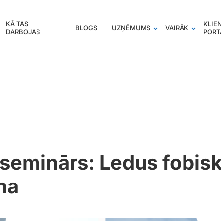
KĀ TAS
KLIE
BLOGS
UZŅĒMUMS
VAIRĀK
DARBOJAS
PORT
 seminārs: Ledus fobis
na