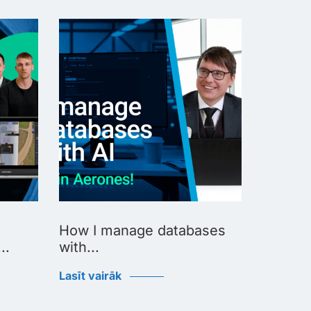
How I manage databases
How I u
..
with...
Lasīt vai
Lasīt vairāk