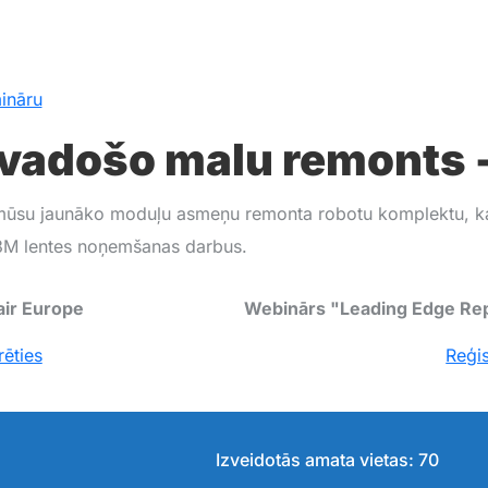
ināru
vadošo malu remonts - 5
 mūsu jaunāko moduļu asmeņu remonta robotu komplektu, ka
 3M lentes noņemšanas darbus.
ir Europe
Webinārs "Leading Edge Rep
rēties
Reģis
Izveidotās amata vietas: 70