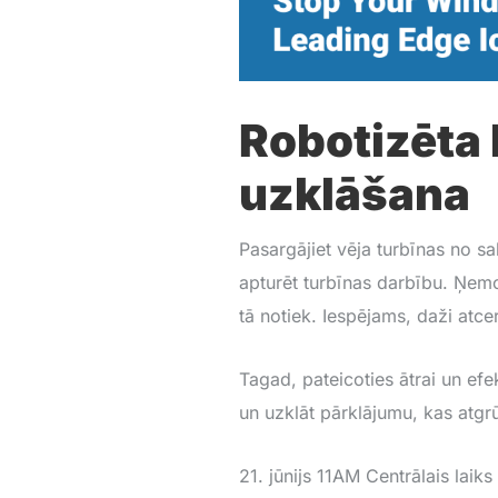
Robotizēta
uzklāšana
Pasargājiet vēja turbīnas no sa
apturēt turbīnas darbību. Ņemot
tā notiek. Iespējams, daži atce
Tagad, pateicoties ātrai un efe
un uzklāt pārklājumu, kas atgr
21. jūnijs 11AM Centrālais laiks