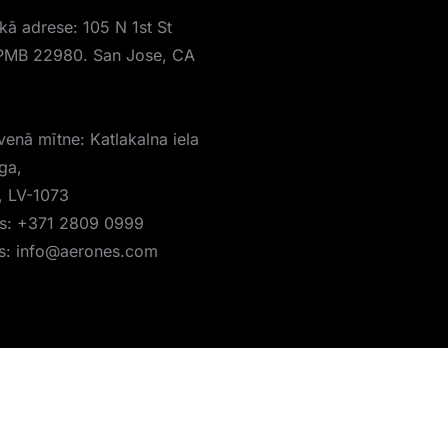
skā adrese: 105 N 1st St
PMB 22980. San Jose, CA
venā mītne: Katlakalna iela
īga,
a, LV-1073
is:
+371 2809 0999
s:
info@aerones.com