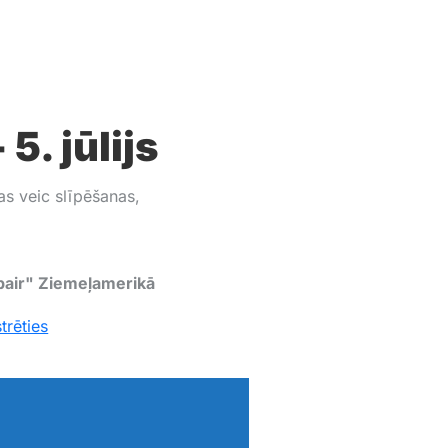
. jūlijs
s veic slīpēšanas,
air" Ziemeļamerikā
trēties