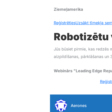
Ziemeļamerika
Reģistrēties
Uzsākt tīmekļa sem
Robotizētu 
Jūs būsiet pirmie, kas redzēs
aizpildīšanas, pārklāšanas un
Webinārs "Leading Edge Repa
Reģist
Aerones