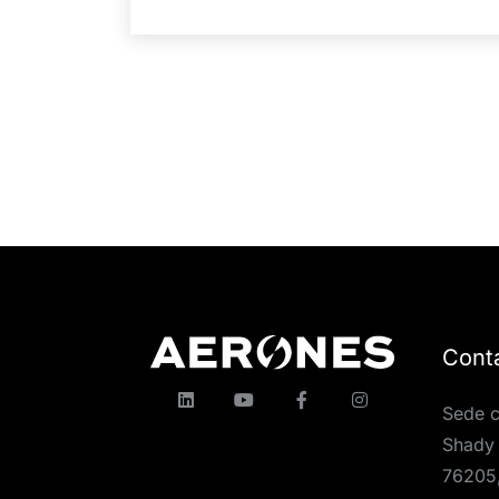
Cont
Sede c
Shady 
76205