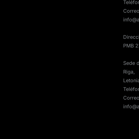
Teléfo
Correo
info@
Direcc
PMB 2
Sede d
Riga,
Letoni
Teléfo
Correo
info@