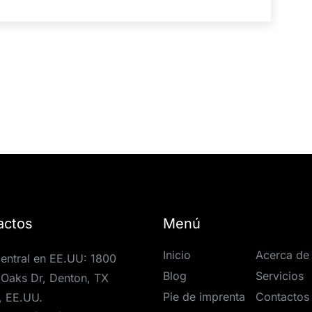
actos
Menú
Inicio
Acerca de
entral en EE.UU: 1800
Blog
Servicios
Oaks Dr, Denton, TX
Pie de imprenta
Contactos
, EE.UU.