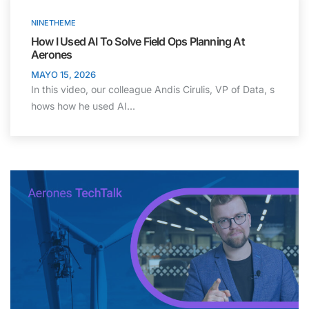
NINETHEME
How I Used AI To Solve Field Ops Planning At
Aerones
MAYO 15, 2026
In this video, our colleague Andis Cirulis, VP of Data, s
hows how he used AI...