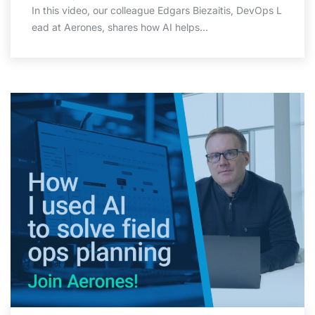
In this video, our colleague Edgars Biezaitis, DevOps L
ead at Aerones, shares how AI helps...