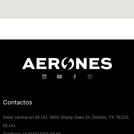
Contactos
Sede central en EE.UU: 1800 Shady Oaks Dr, Denton, TX 76205,
EE.UU.
Teléfono:
+1 (940) 923-0649