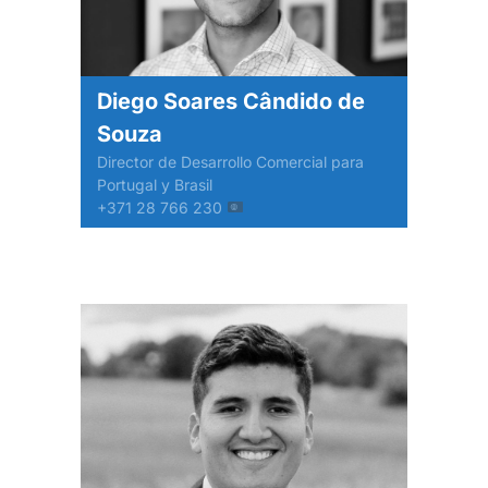
Diego Soares Cândido de
Souza
Director de Desarrollo Comercial para
Portugal y Brasil
+371 28 766 230