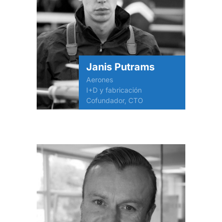
Janis Putrams
Aerones
I+D y fabricación
Cofundador, CTO