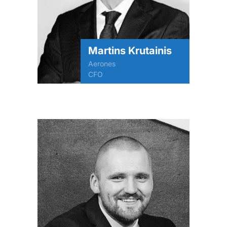
Martins Krutainis
Aerones
CFO