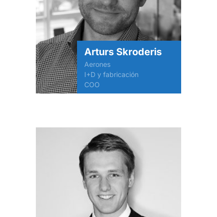
Arturs Skroderis
Aerones
I+D y fabricación
COO