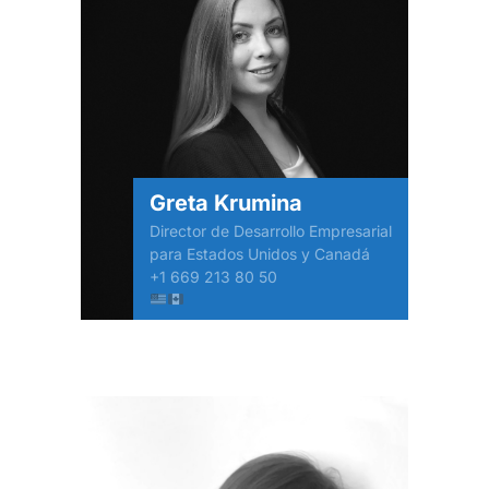
Greta Krumina
Director de Desarrollo Empresarial
para Estados Unidos y Canadá
+1 669 213 80 50