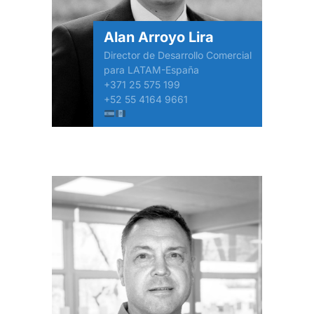
Alan Arroyo Lira
Director de Desarrollo Comercial
para LATAM-España
+371 25 575 199
+52 55 4164 9661