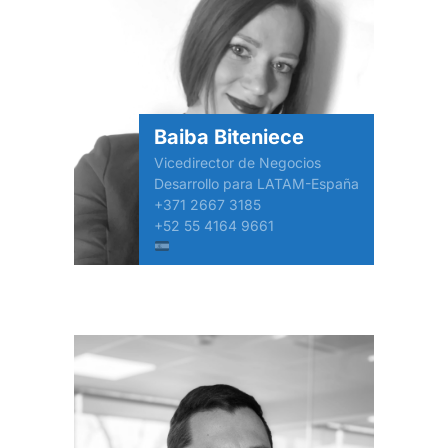
Baiba Biteniece
Vicedirector de Negocios
Desarrollo para LATAM-España
+371 2667 3185
+52 55 4164 9661