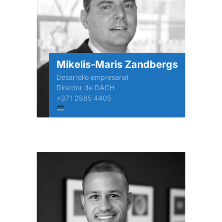
Mikelis-Maris Zandbergs
Desarrollo empresarial
Director de DACH
+371 2865 4405