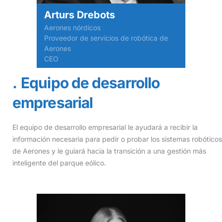
Arturs Drebots
Aerones nórdicos
Proveedor de servicios de robótica de
Aerones
CEO
Equipo de desarrollo
empresarial
El equipo de desarrollo empresarial le ayudará a recibir la
información necesaria para pedir o probar los sistemas robóticos
de Aerones y le guiará hacia la transición a una gestión más
inteligente del parque eólico.