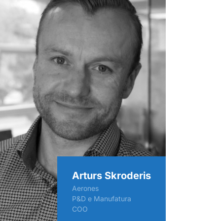
Arturs Skroderis
Aerones
P&D e Manufatura
COO