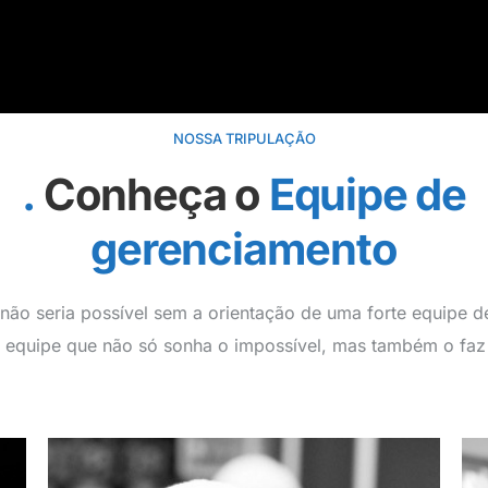
NOSSA TRIPULAÇÃO
Conheça o
Equipe de
gerenciamento
 não seria possível sem a orientação de uma forte equipe de
equipe que não só sonha o impossível, mas também o faz