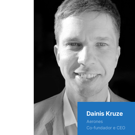
Dainis Kruze
Aerones
Co-fundador e CEO