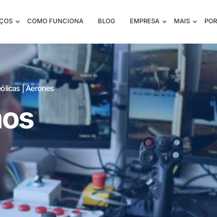
IÇOS
COMO FUNCIONA
BLOG
EMPRESA
MAIS
POR
ólicas | Aerones
mos