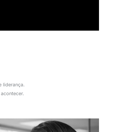
 liderança.
 acontecer.