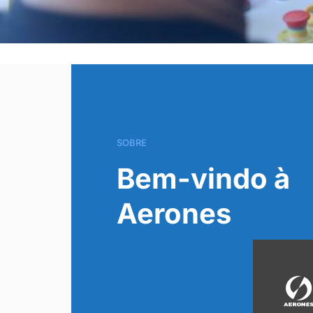
SOBRE
Bem-vindo à
Aerones