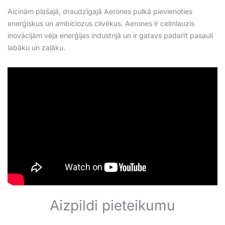
Aicinām plašajā, draudzīgajā Aerones pulkā pievienoties
enerģiskus un ambiciozus cilvēkus. Aerones ir celmlauzis
inovācijām vēja enerģijas industrijā un ir gatavs padarīt pasauli
labāku un zaļāku.
Aizpildi pieteikumu