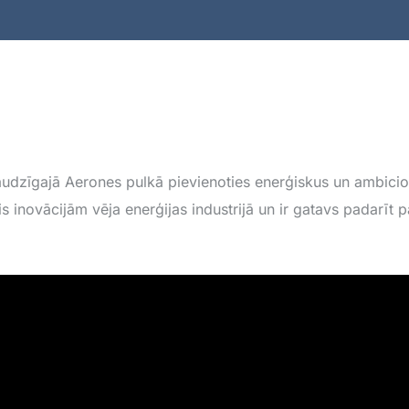
audzīgajā Aerones pulkā pievienoties enerģiskus un ambicio
s inovācijām vēja enerģijas industrijā un ir gatavs padarīt 