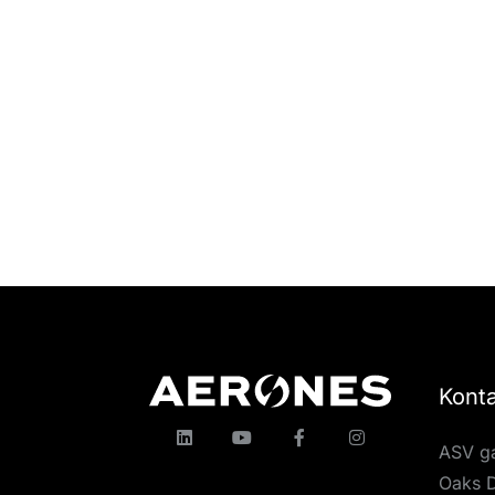
Konta
ASV ga
Oaks D