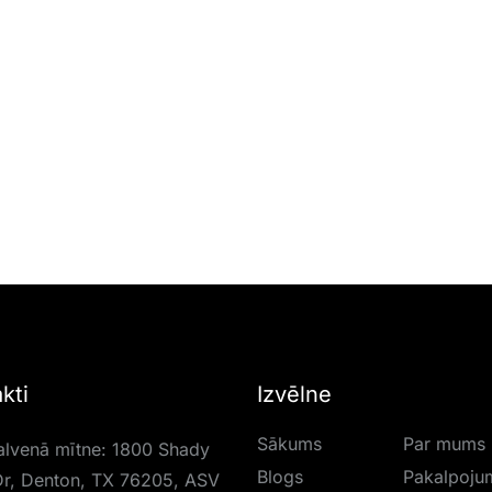
kti
Izvēlne
Sākums
Par mums
lvenā mītne: 1800 Shady
Blogs
Pakalpoju
r, Denton, TX 76205, ASV