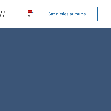
NTU
Sazinieties ar mums
ĀLU
LV