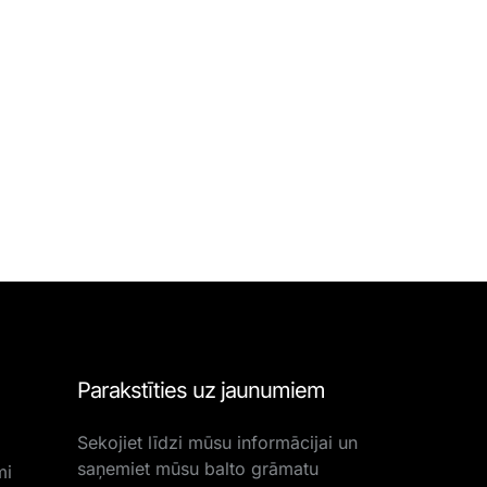
Parakstīties uz jaunumiem
Sekojiet līdzi mūsu informācijai un
saņemiet mūsu balto grāmatu
mi