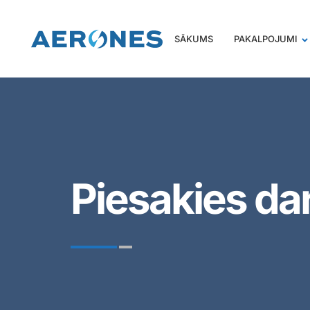
SĀKUMS
PAKALPOJUMI
Piesakies d