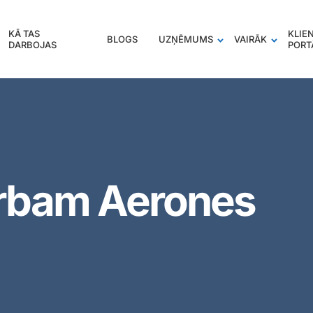
KĀ TAS
KLIE
BLOGS
UZŅĒMUMS
VAIRĀK
DARBOJAS
PORT
arbam Aerones