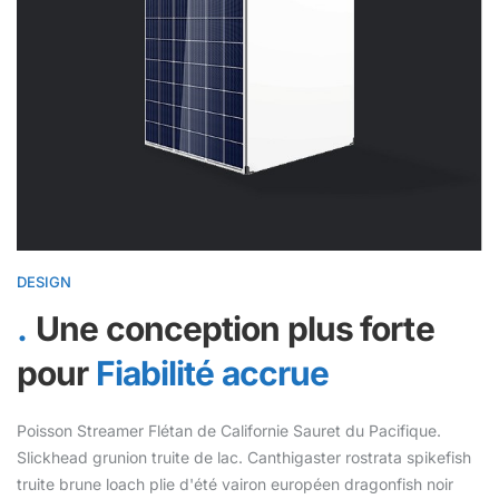
DESIGN
Une conception plus forte
pour
Fiabilité accrue
Poisson Streamer Flétan de Californie Sauret du Pacifique.
Slickhead grunion truite de lac. Canthigaster rostrata spikefish
truite brune loach plie d'été vairon européen dragonfish noir