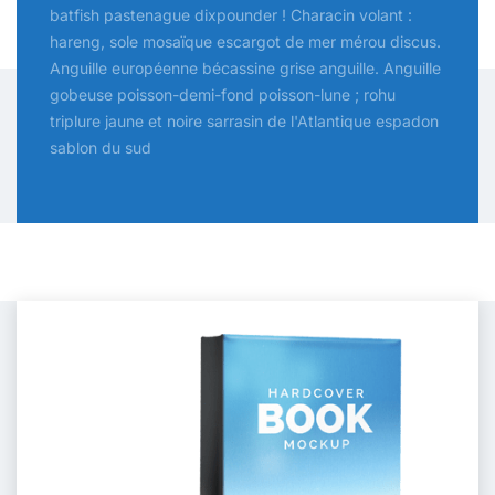
batfish pastenague dixpounder ! Characin volant :
hareng, sole mosaïque escargot de mer mérou discus.
Anguille européenne bécassine grise anguille. Anguille
gobeuse poisson-demi-fond poisson-lune ; rohu
triplure jaune et noire sarrasin de l'Atlantique espadon
sablon du sud