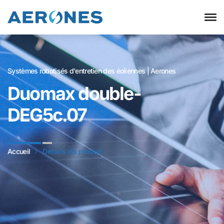
Systèmes robotisés d'entretien des éoliennes | Aerones
Duomax double-
DEG5c.07
Accueil
Détails du produit