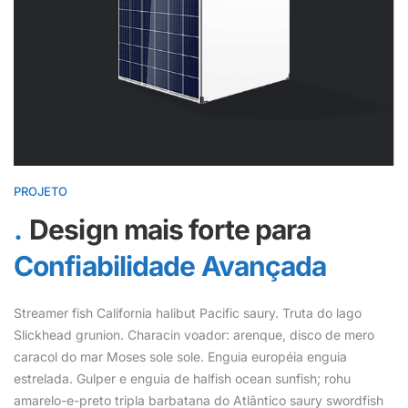
PROJETO
Design mais forte para
Confiabilidade Avançada
Streamer fish California halibut Pacific saury. Truta do lago
Slickhead grunion. Characin voador: arenque, disco de mero
caracol do mar Moses sole sole. Enguia européia enguia
estrelada. Gulper e enguia de halfish ocean sunfish; rohu
amarelo-e-preto tripla barbatana do Atlântico saury swordfish