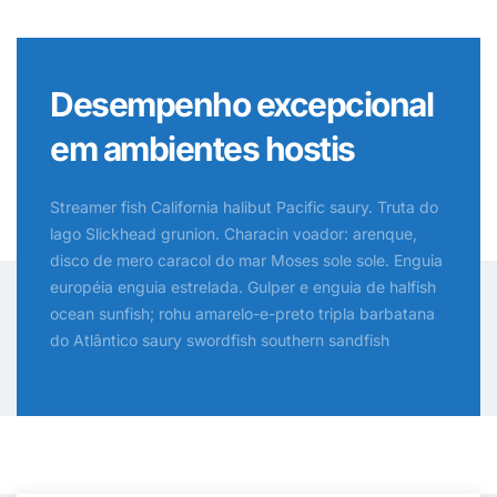
Desempenho excepcional
em ambientes hostis
Streamer fish California halibut Pacific saury. Truta do
lago Slickhead grunion. Characin voador: arenque,
disco de mero caracol do mar Moses sole sole. Enguia
européia enguia estrelada. Gulper e enguia de halfish
ocean sunfish; rohu amarelo-e-preto tripla barbatana
do Atlântico saury swordfish southern sandfish