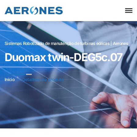
Sistemas Robotizado de manutenção de turbinas eólicas | Aerones
Duomax twin-DEG5c.07
Início
Detalhes do produto