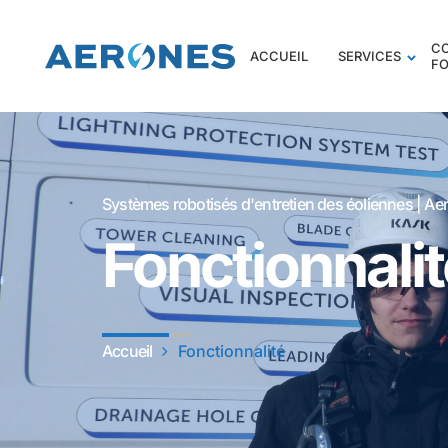
C
ACCUEIL
SERVICES
F
Systèmes robotisés d'entretien des éoliennes | Ae
Fonctionnali
Accueil
Fonctionnalité