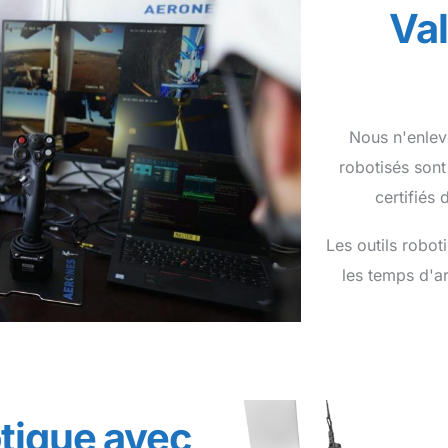
Val
Nous n'enlevo
robotisés sont
certifiés
Les outils robot
les temps d'ar
tique avec