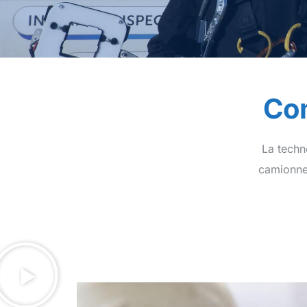
Com
La techn
camionnet