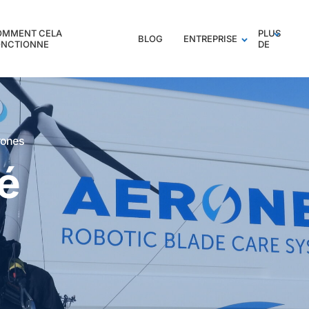
OMMENT CELA
PLUS
BLOG
ENTREPRISE
ONCTIONNE
DE
rones
té