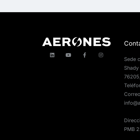
Cont
Sede c
Shady 
76205
Teléfo
Correo
info@
Direcc
PMB 2