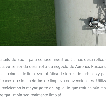
atuito de Zoom para conocer nuestros últimos desarrollos e
ecutivo senior de desarrollo de negocio de Aerones Kaspars
s soluciones de limpieza robótica de torres de turbinas y p
icaces que los métodos de limpieza convencionales. Utili
 reciclamos la mayor parte del agua, lo que reduce aún más 
ergía limpia sea realmente limpia!