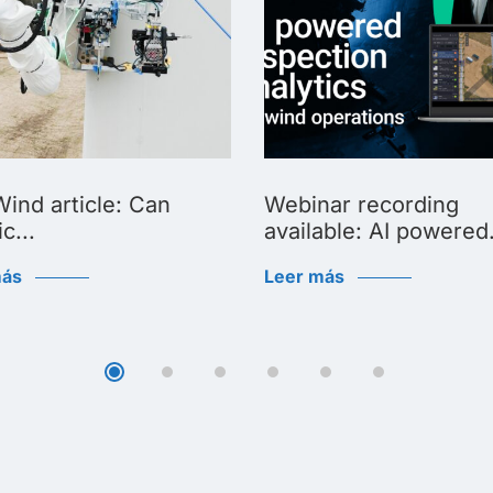
ind article: Can
Webinar recording
c...
available: AI powered.
más
Leer más