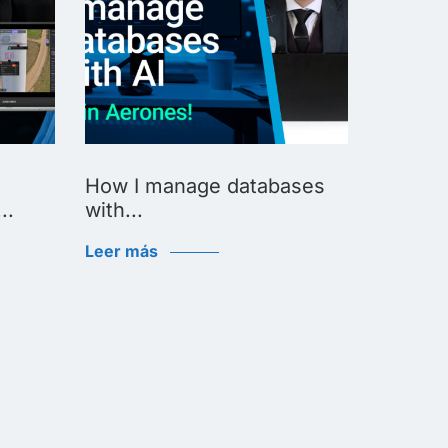
How I manage databases
How I u
..
with...
Leer má
Leer más