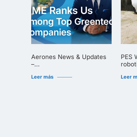
Biggest
Aerones News & Updates
PES W
–...
roboti
Leer más
Leer 