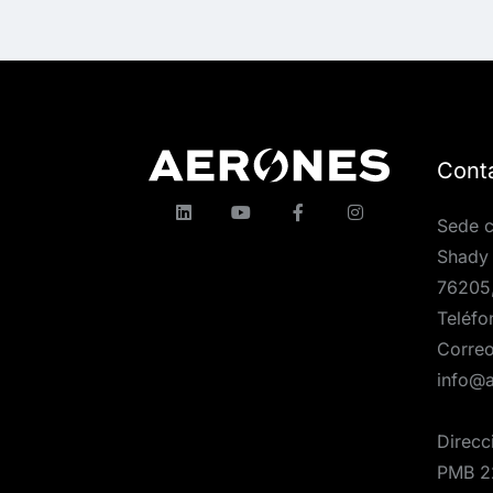
Cont
Sede c
Shady 
76205
Teléfo
Correo
info@
Direcc
PMB 2