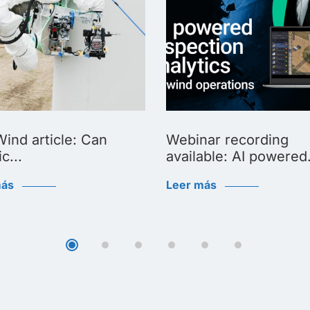
ind article: Can
Webinar recording
c...
available: AI powered.
más
Leer más