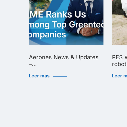
Biggest
Aerones News & Updates
PES W
–...
roboti
Leer más
Leer 