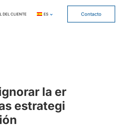
Contacto
L DEL CLIENTE
ES
gnorar la er
as estrategi
ión