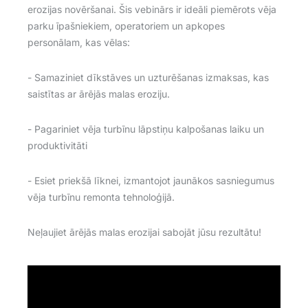
erozijas novēršanai.
Šis vebinārs ir ideāli piemērots vēja
parku īpašniekiem, operatoriem un apkopes
personālam, kas vēlas:
- Samaziniet dīkstāves un uzturēšanas izmaksas, kas
saistītas ar ārējās malas eroziju.
- Pagariniet vēja turbīnu lāpstiņu kalpošanas laiku un
produktivitāti
- Esiet priekšā līknei, izmantojot jaunākos sasniegumus
vēja turbīnu remonta tehnoloģijā.
Neļaujiet ārējās malas erozijai sabojāt jūsu rezultātu!