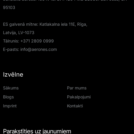
95103
ES galvenā mītne: Katlakalna iela 11E, Rīga,
Latvija, LV-1073
Tālrunis:
+371 2809 0999
E-pasts:
info@aerones.com
Izvēlne
Sākums
Par mums
Blogs
Pakalpojumi
Imprint
Kontakti
Parakstīties uz jaunumiem