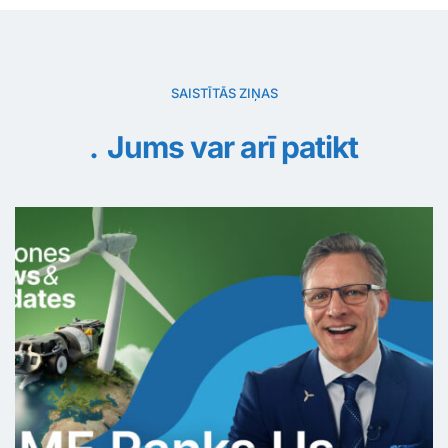
SAISTĪTĀS ZIŅAS
Jums var arī patikt