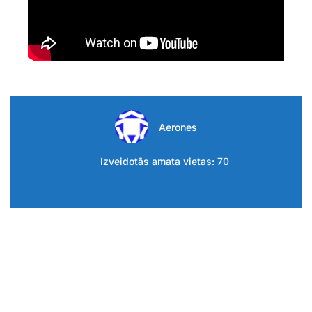
Aerones
Izveidotās amata vietas: 70