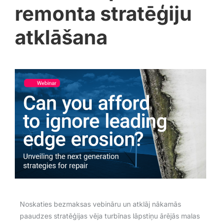
remonta stratēģiju
atklāšana
Noskaties bezmaksas vebināru un atklāj nākamās
paaudzes stratēģijas vēja turbīnas lāpstiņu ārējās malas